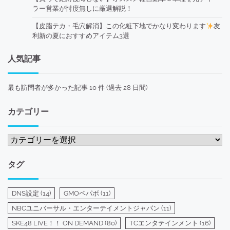
ラー営業が忖度無しに厳選解説！
【皮脂テカ・毛穴解消】この化粧下地でかなり変わります
友
利新の夏におすすめアイテム3選
人気記事
最も訪問者が多かった記事 10 件 (過去 28 日間)
カテゴリー
カ
テ
ゴ
タグ
リ
ー
DNS設定
(14)
GMOペパボ
(11)
NBCユニバーサル・エンターテイメントジャパン
(11)
SKE48 LIVE！！ ON DEMAND
(80)
TCエンタテインメント
(16)