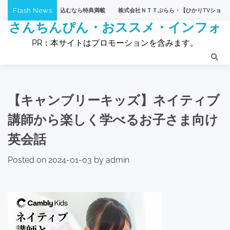
Skip
Flash News
株式会社ＮＴＴぷらら・【ひかりTVショッピング】
【eLife
to
さんちんぴん・おススメ・インフォ
content
PR：本サイトはプロモーションを含みます。
【キャンブリーキッズ】ネイティブ
講師から楽しく学べるお子さま向け
英会話
Posted on
2024-01-03
by
admin