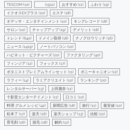
TESCOM
(10)
(1521)
おすすめ
(11)
ふわり
(19)
イクオスEXプラス
(20)
エステ
(18)
オデッサ・エンタテインメント
(10)
キングレコード
(18)
サロン
(10)
チャップアップ
(19)
デメリット
(18)
トレンド
(640)
ドメイン取得
(18)
ナノグロウリッチ
(16)
ニュース
(1419)
ノートパソコン
(10)
ハピネット・ピクチャーズ
(20)
ファクタリング
(40)
フィンジア
(12)
フォックス
(17)
ボタニストプレミアムラインセット
(11)
ポニーキャニオン
(12)
ラフィー
(14)
ラミアクリエイト
(10)
ランキング
(20)
レンタルサーバー
(13)
上田麗奈
(11)
十影堂エンターテイメント
(11)
口コミ
(10)
料理 グルメ レシピ
(42)
新聞広告
(18)
旅行
(11)
最安値
(10)
松本了
(17)
楽天
(16)
楽天ショップ
(13)
比較
(22)
育毛剤
(26)
脱毛
(28)
解約
(12)