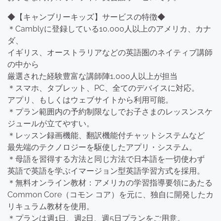
◆【キャンブリーキッズ】サービスの特徴◆
＊Camblyに登録している10,000人以上のアメリカ、カナ
ダ、
イギリス、オーストラリアなどの英語圏のネイティブ講師
の中から
厳選された経験豊富な講師陣1,000人以上が担当
＊スマホ、タブレット、PC、全てのデバイスに対応。
アプリ、もしくはウェブサイトから利用可能。
＊プラン範囲内の予約制限なしでお子さまのレッスンスケ
ジュールが立てやすい。
＊レッスン録画機能、翻訳機能付チャットシステムなど
最先端のテクノロジーを駆使したアプリ・システム。
＊母語を習得する方法と同じ方法で日本語を一切使わず
英語で英語を学ぶイマージョン型英語学習方式を採用。
＊無料オンライン教材：アメリカの学習指導要領にあたる
Common Core（コモン コア）を元に、独自に開発したカ
リキュラム教材を使用。
＊プランは週1日、週2日、週5日プランをご用意。