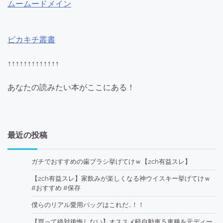
ムームードメイン
ピカキチ叢書
↑↑↑↑↑↑↑↑↑↑↑↑↑
あなたの読みたい本がここにある！
最近の投稿
ガチでおすすめの歯ブラシ挙げてけｗ【2ch有益スレ】
【2ch有益スレ】家飲みが楽しくなる神ウイスキー挙げてけｗ
#おすすめ #保存
僕らのリアル愛用バッグはこれだ…！！
【買って絶対後悔しない】オススメ軽自動車５車種を元ディー