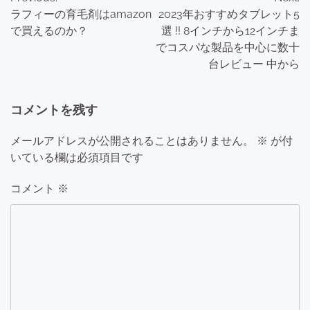
稿
ラフィーの育毛剤はamazon
2023年おすすめタブレット5
ナ
で買えるのか？
選 !! 8インチから12インチま
でコスパな製品を中心に数十
ビ
台レビュー 中から
ゲ
ー
コメントを残す
シ
メールアドレスが公開されることはありません。
※
が付
ョ
いている欄は必須項目です
ン
コメント
※