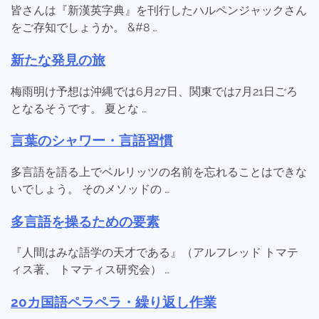
皆さんは『新漢英字典』を刊行したハルペンジャックさん
をご存知でしょうか。 &#8 …
新たな発見の旅
梅雨明け予想は沖縄では6月27日、関東では7月21日ごろ
となるそうです。 夏とな …
言葉のシャワー・言語習慣
多言語を語る上でベルリッツの名前を忘れることはできな
いでしょう。 そのメソッドの …
多言語を操るための要素
『人間はみな語学の天才である』（アルフレッド トマテ
ィス著、 トマティス研究会） …
20カ国語ペラペラ・繰り返し作業