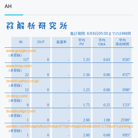
カ
AH
イ
ブ