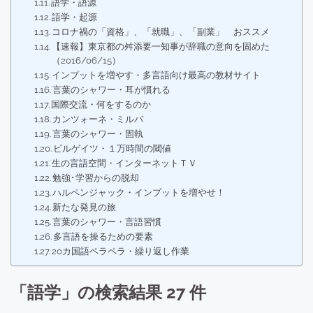
語学・語源
語学・起源
コロナ禍の「資格」、「就職」、「副業」 おススメ
【速報】東京都の舛添要一知事が辞職の意向を固めた
（2016/06/15）
インプットを増やす・多言語向け最高の教材サイト
言葉のシャワー・耳が慣れる
国際交流・何をするのか
カンツォーネ・ミルバ
言葉のシャワー・固執
ビルゲイツ・１万時間の閾値
生の言語空間・インターネットＴＶ
勉強･学習からの脱却
ハルペンジャック・インプットを増やせ！
新たな発見の旅
言葉のシャワー・言語習慣
多言語を操るための要素
20カ国語ペラペラ・繰り返し作業
「語学」の検索結果 27 件