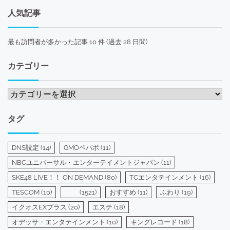
人気記事
最も訪問者が多かった記事 10 件 (過去 28 日間)
カテゴリー
カ
テ
ゴ
タグ
リ
ー
DNS設定
(14)
GMOペパボ
(11)
NBCユニバーサル・エンターテイメントジャパン
(11)
SKE48 LIVE！！ ON DEMAND
(80)
TCエンタテインメント
(16)
TESCOM
(10)
(1521)
おすすめ
(11)
ふわり
(19)
イクオスEXプラス
(20)
エステ
(18)
オデッサ・エンタテインメント
(10)
キングレコード
(18)