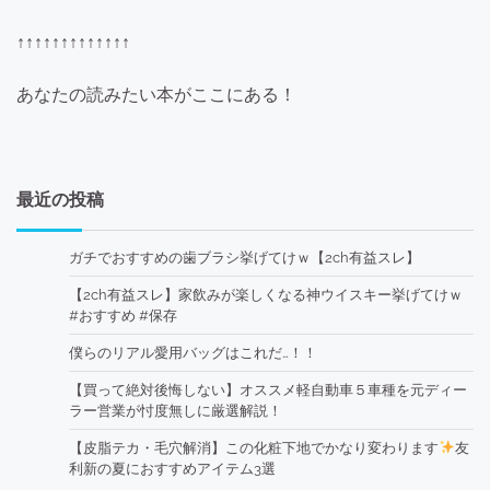
↑↑↑↑↑↑↑↑↑↑↑↑↑
あなたの読みたい本がここにある！
最近の投稿
ガチでおすすめの歯ブラシ挙げてけｗ【2ch有益スレ】
【2ch有益スレ】家飲みが楽しくなる神ウイスキー挙げてけｗ
#おすすめ #保存
僕らのリアル愛用バッグはこれだ…！！
【買って絶対後悔しない】オススメ軽自動車５車種を元ディー
ラー営業が忖度無しに厳選解説！
【皮脂テカ・毛穴解消】この化粧下地でかなり変わります
友
利新の夏におすすめアイテム3選