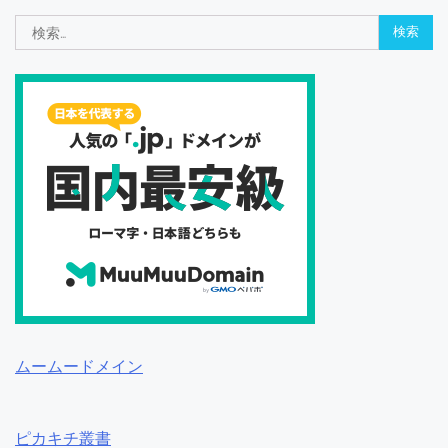
検
索:
ムームードメイン
ピカキチ叢書