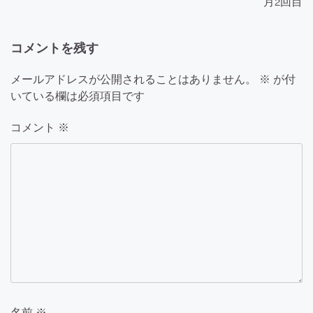
ゲ
月2回目
ー
コメントを残す
シ
ョ
メールアドレスが公開されることはありません。
※
が付
いている欄は必須項目です
ン
コメント
※
名前
※