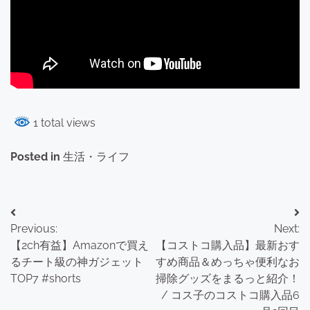
1 total views
Posted in
生活・ライフ
投
Previous:
Next:
稿
【2ch有益】Amazonで買え
【コストコ購入品】最新おす
ナ
るチート級の神ガジェット
すめ商品＆めっちゃ便利なお
TOP7 #shorts
掃除グッズをまるっと紹介！
ビ
/ コス子のコストコ購入品6