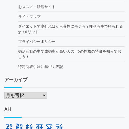
おススメ・婚活サイト
サイトマップ
ダイエットで痩せればから異性にモテる？痩せる事で得られる
3つメリット
プライバシーポリシー
婚活活動の中で成婚率が高い人の3つの性格の特徴を知ってお
こう！
特定商取引法に基づく表記
アーカイブ
ア
ー
カ
AH
イ
ブ