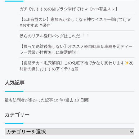
ガチでおすすめの歯ブラシ挙げてけｗ【2ch有益スレ】
【2ch有益スレ】家飲みが楽しくなる神ウイスキー挙げてけｗ
#おすすめ #保存
僕らのリアル愛用バッグはこれだ…！！
【買って絶対後悔しない】オススメ軽自動車５車種を元ディー
ラー営業が忖度無しに厳選解説！
【皮脂テカ・毛穴解消】この化粧下地でかなり変わります
友
利新の夏におすすめアイテム3選
人気記事
最も訪問者が多かった記事 10 件 (過去 28 日間)
カテゴリー
カ
テ