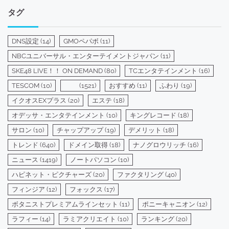
ゴ
タグ
リ
ー
DNS設定
(14)
GMOペパボ
(11)
NBCユニバーサル・エンターテイメントジャパン
(11)
SKE48 LIVE！！ ON DEMAND
(80)
TCエンタテインメント
(16)
TESCOM
(10)
(1521)
おすすめ
(11)
ふわり
(19)
イクオスEXプラス
(20)
エステ
(18)
オデッサ・エンタテインメント
(10)
キングレコード
(18)
サロン
(10)
チャップアップ
(19)
デメリット
(18)
トレンド
(640)
ドメイン取得
(18)
ナノグロウリッチ
(16)
ニュース
(1419)
ノートパソコン
(10)
ハピネット・ピクチャーズ
(20)
ファクタリング
(40)
フィンジア
(12)
フォックス
(17)
ボタニストプレミアムラインセット
(11)
ポニーキャニオン
(12)
ラフィー
(14)
ラミアクリエイト
(10)
ランキング
(20)