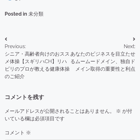
Posted in
未分類
投
Previous:
Next:
稿
シニア・高齢者向けのおスス
あなたのビジネスを目立たせ
ナ
メ体操【スギリハCH】リハ
るムームードメイン、独自ド
ビリのプロが教える健康体操
メイン取得の重要性と利点
ビ
のご紹介
ゲ
ー
コメントを残す
シ
メールアドレスが公開されることはありません。
※
が付
ョ
いている欄は必須項目です
ン
コメント
※