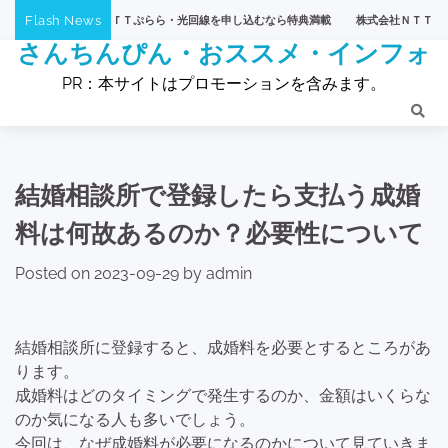
Skip
Flash News
】株式会社ＮＴＴぷらら・光回線を申し込むなら特典満載
株式会社ＮＴＴぷらら・【ひ
to
さんちんぴん・おススメ・インフォ
content
PR：本サイトはプロモーションを含みます。
結婚相談所で登録したら支払う成婚
料は何故あるのか？必要性について
Posted on
2023-09-29
by
admin
結婚相談所に登録すると、成婚料を必要とするところがあ
ります。
成婚料はどのタイミングで発生するのか、金額はいくらな
のか気になる人も多いでしょう。
今回は、なぜ成婚料が必要になるのかについて見ていきま