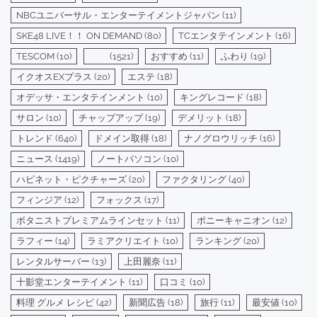
NBCユニバーサル・エンターテイメントジャパン
(11)
SKE48 LIVE！！ ON DEMAND
(80)
TCエンタテインメント
(16)
TESCOM
(10)
(1521)
おすすめ
(11)
ふわり
(19)
イクオスEXプラス
(20)
エステ
(18)
オデッサ・エンタテインメント
(10)
キングレコード
(18)
サロン
(10)
チャップアップ
(19)
デメリット
(18)
トレンド
(640)
ドメイン取得
(18)
ナノグロウリッチ
(16)
ニュース
(1419)
ノートパソコン
(10)
ハピネット・ピクチャーズ
(20)
ファクタリング
(40)
フィンジア
(12)
フォックス
(17)
ボタニストプレミアムラインセット
(11)
ポニーキャニオン
(12)
ラフィー
(14)
ラミアクリエイト
(10)
ランキング
(20)
レンタルサーバー
(13)
上田麗奈
(11)
十影堂エンターテイメント
(11)
口コミ
(10)
料理 グルメ レシピ
(42)
新聞広告
(18)
旅行
(11)
最安値
(10)