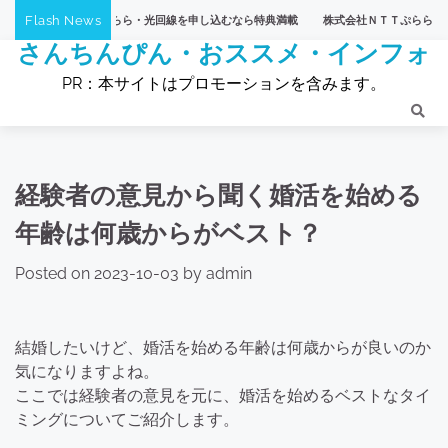
Skip
Flash News
会社ＮＴＴぷらら・光回線を申し込むなら特典満載
株式会社ＮＴＴぷらら・【ひかりT
to
さんちんぴん・おススメ・インフォ
content
PR：本サイトはプロモーションを含みます。
経験者の意見から聞く婚活を始める
年齢は何歳からがベスト？
Posted on
2023-10-03
by
admin
結婚したいけど、婚活を始める年齢は何歳からが良いのか
気になりますよね。
ここでは経験者の意見を元に、婚活を始めるベストなタイ
ミングについてご紹介します。