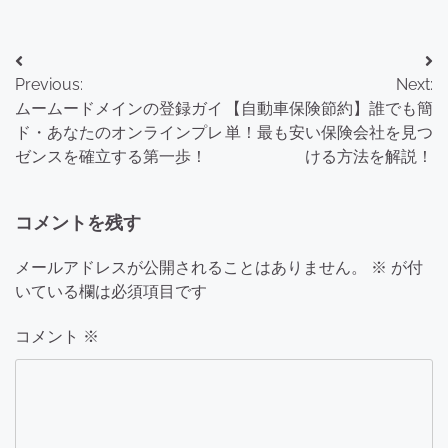
投
Previous:
Next:
稿
ムームードメインの登録ガイ
【自動車保険節約】誰でも簡
ナ
ド・あなたのオンラインプレ
単！最も安い保険会社を見つ
ゼンスを確立する第一歩！
ける方法を解説！
ビ
ゲ
コメントを残す
ー
メールアドレスが公開されることはありません。
※
が付
シ
いている欄は必須項目です
ョ
コメント
※
ン