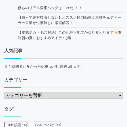
僕らのリアル愛用バッグはこれだ…！！
【買って絶対後悔しない】オススメ軽自動車５車種を元ディー
ラー営業が忖度無しに厳選解説！
【皮脂テカ・毛穴解消】この化粧下地でかなり変わります
友
利新の夏におすすめアイテム3選
人気記事
最も訪問者が多かった記事 10 件 (過去 28 日間)
カテゴリー
カ
テ
ゴ
タグ
リ
ー
DNS設定
(14)
GMOペパボ
(11)