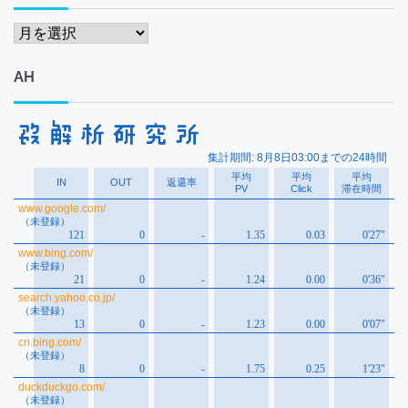
ア
ー
カ
AH
イ
ブ