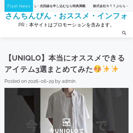
Skip
Flash News
Ｔぷらら・光回線を申し込むなら特典満載
株式会社ＮＴＴぷらら・【ひかりTVショッピ
to
さんちんぴん・おススメ・インフォ
content
PR：本サイトはプロモーションを含みます。
【UNIQLO】本当にオススメできる
アイテム3選まとめてみた
Posted on
2026-06-29
by
admin