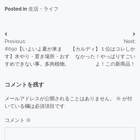
Posted in
生活・ライフ
投
Previous:
Next:
稿
#690【いよいよ夏が来ま
【カルディ】１位はコレしか
ナ
す】水やり・置き場所・おす
なかった！やっぱりすごい
すめできない事。多肉植物。
よ！この新商品！
ビ
ゲ
コメントを残す
ー
メールアドレスが公開されることはありません。
※
が付
シ
いている欄は必須項目です
ョ
コメント
※
ン