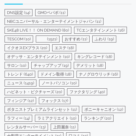
リ
ー
DNS設定
(14)
GMOペパボ
(11)
NBCユニバーサル・エンターテイメントジャパン
(11)
SKE48 LIVE！！ ON DEMAND
(80)
TCエンタテインメント
(16)
TESCOM
(10)
(1521)
おすすめ
(11)
ふわり
(19)
イクオスEXプラス
(20)
エステ
(18)
オデッサ・エンタテインメント
(10)
キングレコード
(18)
サロン
(10)
チャップアップ
(19)
デメリット
(18)
トレンド
(640)
ドメイン取得
(18)
ナノグロウリッチ
(16)
ニュース
(1419)
ノートパソコン
(10)
ハピネット・ピクチャーズ
(20)
ファクタリング
(40)
フィンジア
(12)
フォックス
(17)
ボタニストプレミアムラインセット
(11)
ポニーキャニオン
(12)
ラフィー
(14)
ラミアクリエイト
(10)
ランキング
(20)
レンタルサーバー
(13)
上田麗奈
(11)
十影堂エンターテイメント
(11)
口コミ
(10)