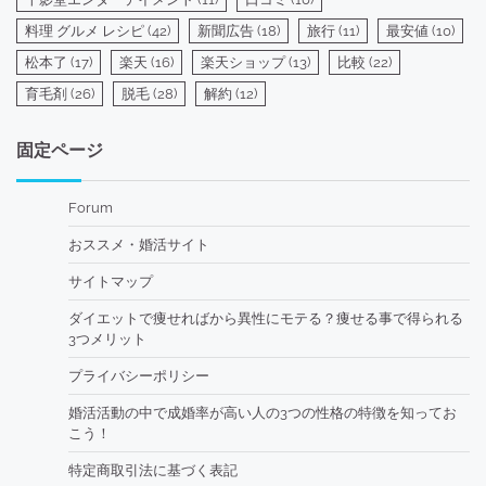
料理 グルメ レシピ
(42)
新聞広告
(18)
旅行
(11)
最安値
(10)
松本了
(17)
楽天
(16)
楽天ショップ
(13)
比較
(22)
育毛剤
(26)
脱毛
(28)
解約
(12)
固定ページ
Forum
おススメ・婚活サイト
サイトマップ
ダイエットで痩せればから異性にモテる？痩せる事で得られる
3つメリット
プライバシーポリシー
婚活活動の中で成婚率が高い人の3つの性格の特徴を知ってお
こう！
特定商取引法に基づく表記