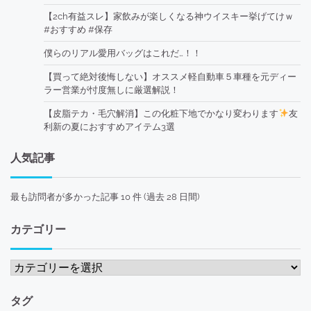
【2ch有益スレ】家飲みが楽しくなる神ウイスキー挙げてけｗ
#おすすめ #保存
僕らのリアル愛用バッグはこれだ…！！
【買って絶対後悔しない】オススメ軽自動車５車種を元ディー
ラー営業が忖度無しに厳選解説！
【皮脂テカ・毛穴解消】この化粧下地でかなり変わります
友
利新の夏におすすめアイテム3選
人気記事
最も訪問者が多かった記事 10 件 (過去 28 日間)
カテゴリー
カ
テ
ゴ
タグ