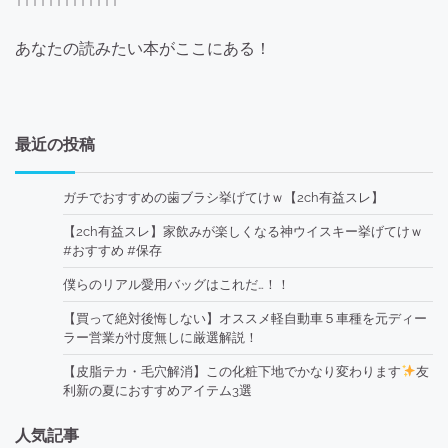
↑↑↑↑↑↑↑↑↑↑↑↑↑
あなたの読みたい本がここにある！
最近の投稿
ガチでおすすめの歯ブラシ挙げてけｗ【2ch有益スレ】
【2ch有益スレ】家飲みが楽しくなる神ウイスキー挙げてけｗ
#おすすめ #保存
僕らのリアル愛用バッグはこれだ…！！
【買って絶対後悔しない】オススメ軽自動車５車種を元ディー
ラー営業が忖度無しに厳選解説！
【皮脂テカ・毛穴解消】この化粧下地でかなり変わります
友
利新の夏におすすめアイテム3選
人気記事