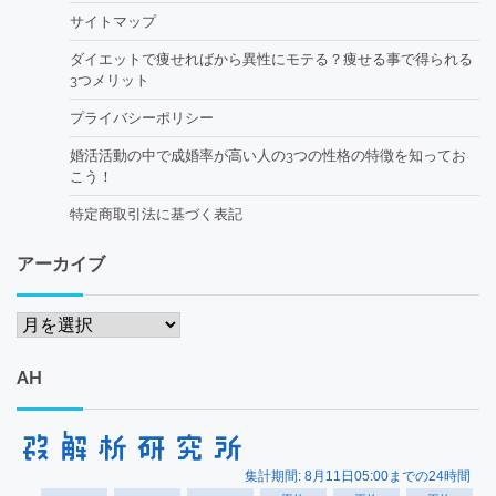
サイトマップ
ダイエットで痩せればから異性にモテる？痩せる事で得られる
3つメリット
プライバシーポリシー
婚活活動の中で成婚率が高い人の3つの性格の特徴を知ってお
こう！
特定商取引法に基づく表記
アーカイブ
ア
ー
カ
AH
イ
ブ