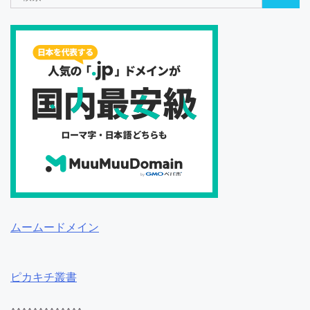
索:
ムームードメイン
ピカキチ叢書