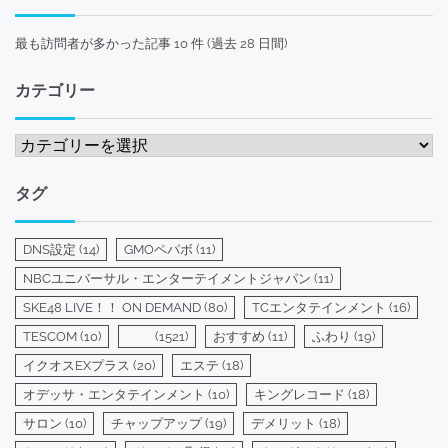
最も訪問者が多かった記事 10 件 (過去 28 日間)
カテゴリー
カ
テ
ゴ
タグ
リ
ー
DNS設定
(14)
GMOペパボ
(11)
NBCユニバーサル・エンターテイメントジャパン
(11)
SKE48 LIVE！！ ON DEMAND
(80)
TCエンタテインメント
(16)
TESCOM
(10)
(1521)
おすすめ
(11)
ふわり
(19)
イクオスEXプラス
(20)
エステ
(18)
オデッサ・エンタテインメント
(10)
キングレコード
(18)
サロン
(10)
チャップアップ
(19)
デメリット
(18)