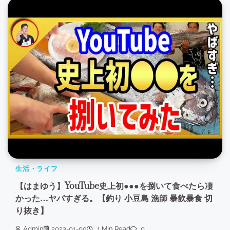
生活・ライフ
【はまゆう】YouTube史上初●●●を捌いて食べたら凄
かった…ヤバすぎる。【釣り 小豆島 漁師 暴飲暴食 切
り抜き】
Admin
2023-01-09
1 Min Read
0