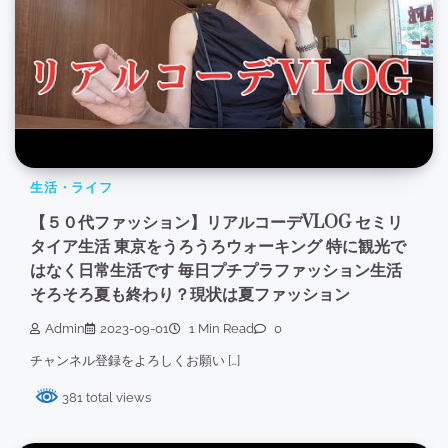
生活・ライフ
【５０代ファッション】リアルコーデVLOG セミリ
タイア生活 東京をうろうろウォーキング 特に観光で
はなく日常生活です 毎日プチプラファッション生活
そろそろ夏も終わり？現状は夏ファッション
Admin
2023-09-01
1 Min Read
0
チャンネル登録をよろしくお願い […]
381 total views