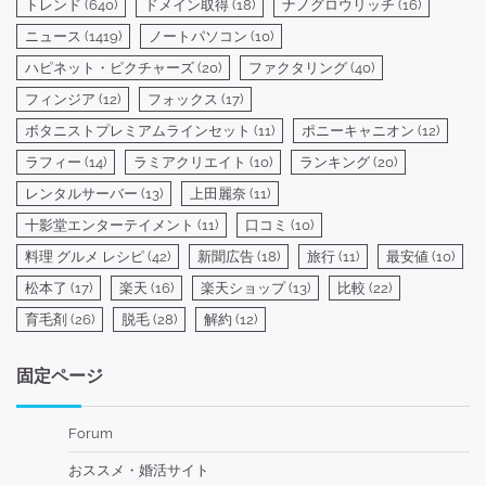
トレンド
(640)
ドメイン取得
(18)
ナノグロウリッチ
(16)
ニュース
(1419)
ノートパソコン
(10)
ハピネット・ピクチャーズ
(20)
ファクタリング
(40)
フィンジア
(12)
フォックス
(17)
ボタニストプレミアムラインセット
(11)
ポニーキャニオン
(12)
ラフィー
(14)
ラミアクリエイト
(10)
ランキング
(20)
レンタルサーバー
(13)
上田麗奈
(11)
十影堂エンターテイメント
(11)
口コミ
(10)
料理 グルメ レシピ
(42)
新聞広告
(18)
旅行
(11)
最安値
(10)
松本了
(17)
楽天
(16)
楽天ショップ
(13)
比較
(22)
育毛剤
(26)
脱毛
(28)
解約
(12)
固定ページ
Forum
おススメ・婚活サイト