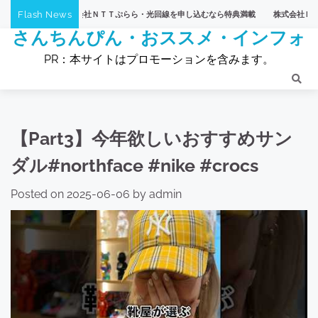
Skip
Flash News
】株式会社ＮＴＴぷらら・光回線を申し込むなら特典満載
株式会社ＮＴＴぷらら・【ひ
to
さんちんぴん・おススメ・インフォ
content
PR：本サイトはプロモーションを含みます。
【Part3】今年欲しいおすすめサン
ダル#northface #nike #crocs
Posted on
2025-06-06
by
admin