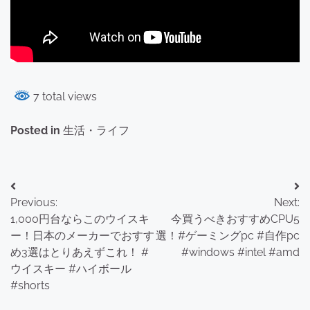
7 total views
Posted in
生活・ライフ
投
Previous:
Next:
稿
1,000円台ならこのウイスキ
今買うべきおすすめCPU5
ナ
ー！日本のメーカーでおすす
選！#ゲーミングpc #自作pc
め3選はとりあえずこれ！ #
#windows #intel #amd
ビ
ウイスキー #ハイボール
ゲ
#shorts