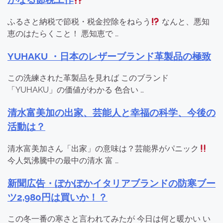
ふるさと納税で節税・税金控除をねらう
なんと、悪知
恵のはたらくこと！ 悪知恵で …
YUHAKU ・日本のレザーブランド革製品の極致
この洗練された革製品を見れば このブランド
「YUHAKU」の価値がわかる 色合い …
清水富美加の出家、芸能人と幸福の科学、今後の
活動は？
清水富美加さん「出家」の意味は？芸能界がパニック
今人気沸騰中の最中の清水 富 …
新聞広告・ぽかぽかイタリアブランドの防寒ブー
ツ2,980円は買いか！？
この冬一番の寒さと言われてみたが 今日は何と暖かい い