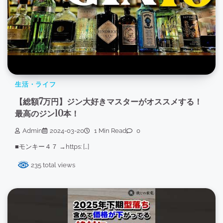
生活・ライフ
【総額7万円】ジン大好きマスターがオススメする！
最高のジン10本！
Admin
2024-03-20
1 Min Read
0
■モンキー４７ →https: […]
235 total views