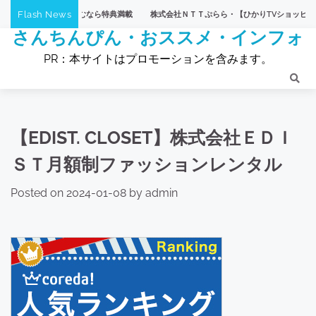
Skip
Flash News
株式会社ＮＴＴぷらら・【ひかりTVショッピング】
【eLife（イー
to
さんちんぴん・おススメ・インフォ
content
PR：本サイトはプロモーションを含みます。
【EDIST. CLOSET】株式会社ＥＤＩ
ＳＴ月額制ファッションレンタル
Posted on
2024-01-08
by
admin