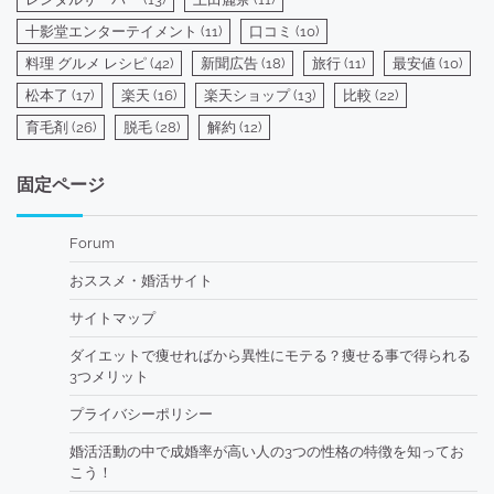
十影堂エンターテイメント
(11)
口コミ
(10)
料理 グルメ レシピ
(42)
新聞広告
(18)
旅行
(11)
最安値
(10)
松本了
(17)
楽天
(16)
楽天ショップ
(13)
比較
(22)
育毛剤
(26)
脱毛
(28)
解約
(12)
固定ページ
Forum
おススメ・婚活サイト
サイトマップ
ダイエットで痩せればから異性にモテる？痩せる事で得られる
3つメリット
プライバシーポリシー
婚活活動の中で成婚率が高い人の3つの性格の特徴を知ってお
こう！