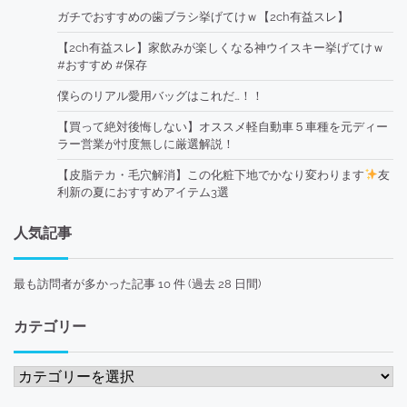
ガチでおすすめの歯ブラシ挙げてけｗ【2ch有益スレ】
【2ch有益スレ】家飲みが楽しくなる神ウイスキー挙げてけｗ
#おすすめ #保存
僕らのリアル愛用バッグはこれだ…！！
【買って絶対後悔しない】オススメ軽自動車５車種を元ディー
ラー営業が忖度無しに厳選解説！
【皮脂テカ・毛穴解消】この化粧下地でかなり変わります
友
利新の夏におすすめアイテム3選
人気記事
最も訪問者が多かった記事 10 件 (過去 28 日間)
カテゴリー
カ
テ