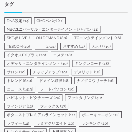
ゴ
タグ
リ
ー
DNS設定
(14)
GMOペパボ
(11)
NBCユニバーサル・エンターテイメントジャパン
(11)
SKE48 LIVE！！ ON DEMAND
(80)
TCエンタテインメント
(16)
TESCOM
(10)
(1521)
おすすめ
(11)
ふわり
(19)
イクオスEXプラス
(20)
エステ
(18)
オデッサ・エンタテインメント
(10)
キングレコード
(18)
サロン
(10)
チャップアップ
(19)
デメリット
(18)
トレンド
(640)
ドメイン取得
(18)
ナノグロウリッチ
(16)
ニュース
(1419)
ノートパソコン
(10)
ハピネット・ピクチャーズ
(20)
ファクタリング
(40)
フィンジア
(12)
フォックス
(17)
ボタニストプレミアムラインセット
(11)
ポニーキャニオン
(12)
ラフィー
(14)
ラミアクリエイト
(10)
ランキング
(20)
レンタルサーバー
(13)
上田麗奈
(11)