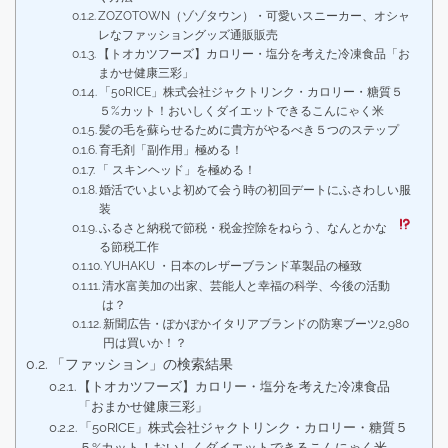
ZOZOTOWN（ゾゾタウン）・可愛いスニーカー、オシャ
レなファッショングッズ通販販売
【トオカツフーズ】カロリー・塩分を考えた冷凍食品「お
まかせ健康三彩」
「50RICE」株式会社ジャクトリンク・カロリー・糖質５
５%カット！おいしくダイエットできるこんにゃく米
髪の毛を蘇らせるために貴方がやるべき５つのステップ
育毛剤「副作用」極める！
「 スキンヘッド」を極める！
婚活でいよいよ初めて会う時の初回デートにふさわしい服
装
ふるさと納税で節税・税金控除をねらう、なんとかな
る節税工作
YUHAKU ・日本のレザーブランド革製品の極致
清水富美加の出家、芸能人と幸福の科学、今後の活動
は？
新聞広告・ぽかぽかイタリアブランドの防寒ブーツ2,980
円は買いか！？
「ファッション」の検索結果
【トオカツフーズ】カロリー・塩分を考えた冷凍食品
「おまかせ健康三彩」
「50RICE」株式会社ジャクトリンク・カロリー・糖質５
５%カット！おいしくダイエットできるこんにゃく米