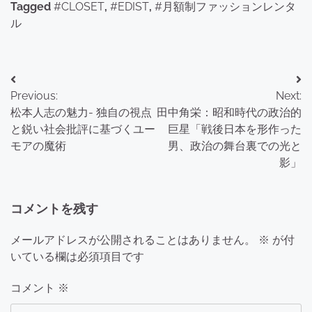
Tagged
#CLOSET
,
#EDIST
,
#月額制ファッションレンタ
ル
投
Previous:
Next:
稿
松本人志の魅力- 独自の視点
田中角栄：昭和時代の政治的
ナ
と鋭い社会批評に基づくユー
巨星「戦後日本を形作った
モアの魔術
男、政治の舞台裏での光と
ビ
影」
ゲ
ー
コメントを残す
シ
メールアドレスが公開されることはありません。
※
が付
ョ
いている欄は必須項目です
ン
コメント
※