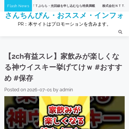
Skip
Flash News
式会社ＮＴＴぷらら・光回線を申し込むなら特典満載
株式会社ＮＴＴぷらら・【ひかり
to
さんちんぴん・おススメ・インフォ
content
PR：本サイトはプロモーションを含みます。
【2ch有益スレ】家飲みが楽しくな
る神ウイスキー挙げてけｗ #おすす
め #保存
Posted on
2026-07-01
by
admin