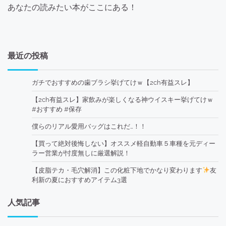
あなたの読みたい本がここにある！
最近の投稿
ガチでおすすめの歯ブラシ挙げてけｗ【2ch有益スレ】
【2ch有益スレ】家飲みが楽しくなる神ウイスキー挙げてけｗ
#おすすめ #保存
僕らのリアル愛用バッグはこれだ…！！
【買って絶対後悔しない】オススメ軽自動車５車種を元ディー
ラー営業が忖度無しに厳選解説！
【皮脂テカ・毛穴解消】この化粧下地でかなり変わります
友
利新の夏におすすめアイテム3選
人気記事