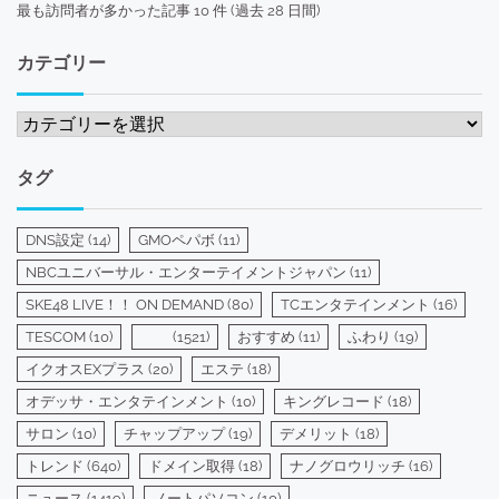
最も訪問者が多かった記事 10 件 (過去 28 日間)
カテゴリー
カ
テ
ゴ
タグ
リ
ー
DNS設定
(14)
GMOペパボ
(11)
NBCユニバーサル・エンターテイメントジャパン
(11)
SKE48 LIVE！！ ON DEMAND
(80)
TCエンタテインメント
(16)
TESCOM
(10)
(1521)
おすすめ
(11)
ふわり
(19)
イクオスEXプラス
(20)
エステ
(18)
オデッサ・エンタテインメント
(10)
キングレコード
(18)
サロン
(10)
チャップアップ
(19)
デメリット
(18)
トレンド
(640)
ドメイン取得
(18)
ナノグロウリッチ
(16)
ニュース
(1419)
ノートパソコン
(10)