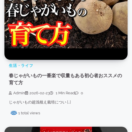
生活・ライフ
春じゃがいもの一番楽で収量もある初心者おススメの
育て方
Admin
2026-02-23
1 Min Read
0
じゃがいもの超浅植え栽培につい […]
1 total views