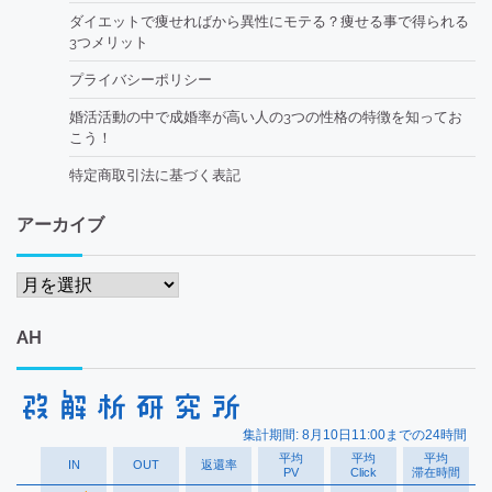
ダイエットで痩せればから異性にモテる？痩せる事で得られる
3つメリット
プライバシーポリシー
婚活活動の中で成婚率が高い人の3つの性格の特徴を知ってお
こう！
特定商取引法に基づく表記
アーカイブ
ア
ー
カ
AH
イ
ブ