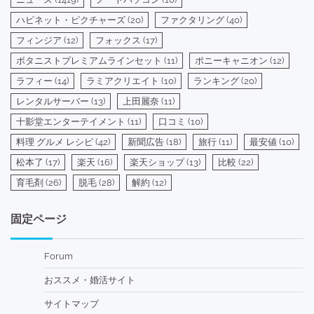
ハピネット・ピクチャーズ
(20)
ファクタリング
(40)
フィンジア
(12)
フォックス
(17)
ボタニストプレミアムラインセット
(11)
ポニーキャニオン
(12)
ラフィー
(14)
ラミアクリエイト
(10)
ランキング
(20)
レンタルサーバー
(13)
上田麗奈
(11)
十影堂エンターテイメント
(11)
口コミ
(10)
料理 グルメ レシピ
(42)
新聞広告
(18)
旅行
(11)
最安値
(10)
松本了
(17)
楽天
(16)
楽天ショップ
(13)
比較
(22)
育毛剤
(26)
脱毛
(28)
解約
(12)
固定ページ
Forum
おススメ・婚活サイト
サイトマップ