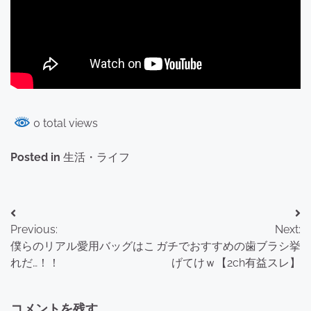
0 total views
Posted in
生活・ライフ
投
Previous:
Next:
稿
僕らのリアル愛用バッグはこ
ガチでおすすめの歯ブラシ挙
ナ
れだ…！！
げてけｗ【2ch有益スレ】
ビ
コメントを残す