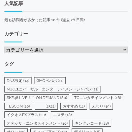
人気記事
最も訪問者が多かった記事 10 件 (過去 28 日間)
カテゴリー
カ
テ
ゴ
タグ
リ
ー
DNS設定
(14)
GMOペパボ
(11)
NBCユニバーサル・エンターテイメントジャパン
(11)
SKE48 LIVE！！ ON DEMAND
(80)
TCエンタテインメント
(16)
TESCOM
(10)
(1521)
おすすめ
(11)
ふわり
(19)
イクオスEXプラス
(20)
エステ
(18)
オデッサ・エンタテインメント
(10)
キングレコード
(18)
サロン
(10)
チャップアップ
(19)
デメリット
(18)