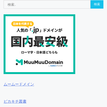
検
索:
ムームードメイン
ピカキチ叢書