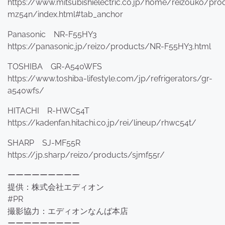
https://www.mitsubishielectric.co.jp/home/reizouko/pr
mz54n/index.html#tab_anchor
Panasonic NR-F55HY3
https://panasonic.jp/reizo/products/NR-F55HY3.html
TOSHIBA GR-A540WFS
https://www.toshiba-lifestyle.com/jp/refrigerators/gr-
a540wfs/
HITACHI R-HWC54T
https://kadenfan.hitachi.co.jp/rei/lineup/rhwc54t/
SHARP SJ-MF55R
https://jp.sharp/reizo/products/sjmf55r/
ーーーーーーーーー
提供：株式会社エディオン
#PR
撮影協力：エディオンなんば本店
ーーーーーーーーー