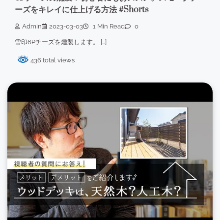
ーズをキレイに仕上げる方法 #Shorts
Admin
2023-03-03
1 Min Read
0
雪印6Pチーズを燻製します。 […]
436 total views