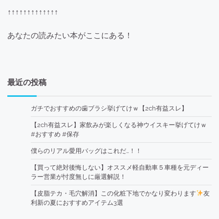
↑↑↑↑↑↑↑↑↑↑↑↑↑
あなたの読みたい本がここにある！
最近の投稿
ガチでおすすめの歯ブラシ挙げてけｗ【2ch有益スレ】
【2ch有益スレ】家飲みが楽しくなる神ウイスキー挙げてけｗ
#おすすめ #保存
僕らのリアル愛用バッグはこれだ…！！
【買って絶対後悔しない】オススメ軽自動車５車種を元ディー
ラー営業が忖度無しに厳選解説！
【皮脂テカ・毛穴解消】この化粧下地でかなり変わります
友
利新の夏におすすめアイテム3選