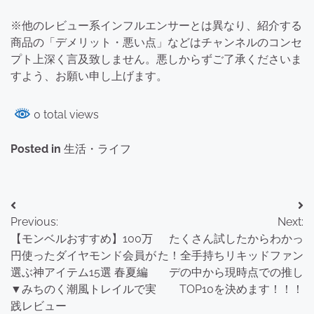
※他のレビュー系インフルエンサーとは異なり、紹介する
商品の「デメリット・悪い点」などはチャンネルのコンセ
プト上深く言及致しません。悪しからずご了承くださいま
すよう、お願い申し上げます。
0 total views
Posted in
生活・ライフ
投
Previous:
Next:
稿
【モンベルおすすめ】100万
たくさん試したからわかっ
ナ
円使ったダイヤモンド会員が
た！全手持ちリキッドファン
選ぶ神アイテム15選 春夏編
デの中から現時点での推し
ビ
▼みちのく潮風トレイルで実
TOP10を決めます！！！
ゲ
践レビュー