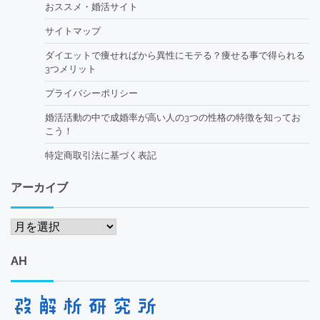
おススメ・婚活サイト
サイトマップ
ダイエットで痩せればから異性にモテる？痩せる事で得られる
3つメリット
プライバシーポリシー
婚活活動の中で成婚率が高い人の3つの性格の特徴を知ってお
こう！
特定商取引法に基づく表記
アーカイブ
ア
ー
カ
AH
イ
ブ