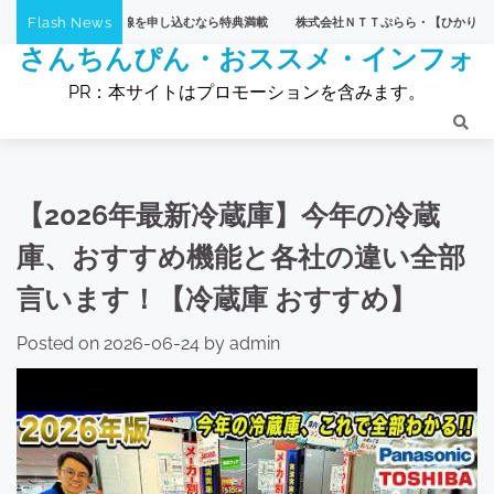
Skip
Flash News
光回線を申し込むなら特典満載
株式会社ＮＴＴぷらら・【ひかりTVショッピング】
to
さんちんぴん・おススメ・インフォ
content
PR：本サイトはプロモーションを含みます。
【2026年最新冷蔵庫】今年の冷蔵
庫、おすすめ機能と各社の違い全部
言います！【冷蔵庫 おすすめ】
Posted on
2026-06-24
by
admin