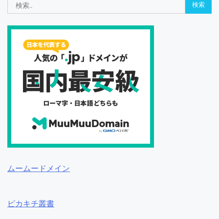
検
索:
ムームードメイン
ピカキチ叢書