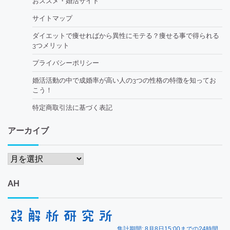
おススメ・婚活サイト
サイトマップ
ダイエットで痩せればから異性にモテる？痩せる事で得られる
3つメリット
プライバシーポリシー
婚活活動の中で成婚率が高い人の3つの性格の特徴を知ってお
こう！
特定商取引法に基づく表記
アーカイブ
ア
ー
カ
AH
イ
ブ