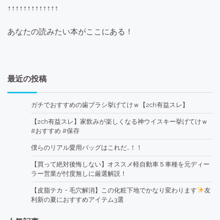
↑↑↑↑↑↑↑↑↑↑↑↑↑
あなたの読みたい本がここにある！
最近の投稿
ガチでおすすめの歯ブラシ挙げてけｗ【2ch有益スレ】
【2ch有益スレ】家飲みが楽しくなる神ウイスキー挙げてけｗ
#おすすめ #保存
僕らのリアル愛用バッグはこれだ…！！
【買って絶対後悔しない】オススメ軽自動車５車種を元ディー
ラー営業が忖度無しに厳選解説！
【皮脂テカ・毛穴解消】この化粧下地でかなり変わります
友
利新の夏におすすめアイテム3選