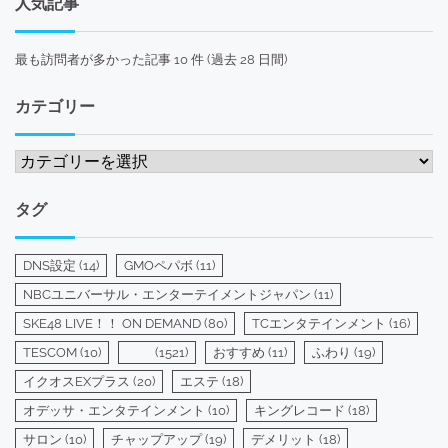
人気記事
最も訪問者が多かった記事 10 件 (過去 28 日間)
カテゴリー
カ
テ
ゴ
タグ
リ
ー
DNS設定
(14)
GMOペパボ
(11)
NBCユニバーサル・エンターテイメントジャパン
(11)
SKE48 LIVE！！ ON DEMAND
(80)
TCエンタテインメント
(16)
TESCOM
(10)
(1521)
おすすめ
(11)
ふわり
(19)
イクオスEXプラス
(20)
エステ
(18)
オデッサ・エンタテインメント
(10)
キングレコード
(18)
サロン
(10)
チャップアップ
(19)
デメリット
(18)