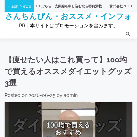
Skip
Flash News
会社ＮＴＴぷらら・光回線を申し込むなら特典満載
株式会社ＮＴＴぷらら・【ひかりT
to
さんちんぴん・おススメ・インフォ
content
PR：本サイトはプロモーションを含みます。
【痩せたい人はこれ買って】100均
で買えるオススメダイエットグッズ
3選
Posted on
2026-06-25
by
admin