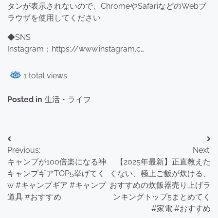
タンが表示されないので、ChromeやSafariなどのWebブ
ラウザを使用してください
◆SNS
Instagram：https://www.instagram.c…
1 total views
Posted in
生活・ライフ
投
Previous:
Next:
稿
キャンプが100倍楽になる神
【2025年最新】正直教えた
ナ
キャンプギアTOP5挙げてく
くない、極上ご飯が炊ける、
w #キャンプギア #キャンプ
おすすめの炊飯器売り上げラ
ビ
道具 #おすすめ
ンキングトップ5まとめてく
ゲ
#家電 #おすすめ