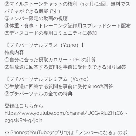
②マイルストーンチャットの権利（1ヶ月に1回、無料でス
パチャができる機能です）
③メンバー限定の動画の視聴
④体重・食事・トレーニング記録用スプレッドシート配布
⑤ディスコードの専用コミュニティに参加
【プチパーソナルプラス（¥1190）】
特典内容
①自分に合った摂取カロリー・PFCの計算
②生放送に回答する質問を事前に受付※できる限り回答
【プチパーソナルプレミアム（¥1790】
①生放送に回答する質問を事前に受付※100%回答
②プチパーソナルの全ての特典
登録はこちらから
https://www.youtube.com/channel/UCGvRIuZH1C6_-
p3qsNR2I-g/join
※iPhoneのYouTubeアプリでは「メンバーになる」のボ