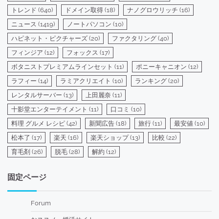
トレンド
(640)
ドメイン取得
(18)
ナノグロウリッチ
(16)
ニュース
(1419)
ノートパソコン
(10)
ハピネット・ピクチャーズ
(20)
ファクタリング
(40)
フィンジア
(12)
フォックス
(17)
ボタニストプレミアムラインセット
(11)
ポニーキャニオン
(12)
ラフィー
(14)
ラミアクリエイト
(10)
ランキング
(20)
レンタルサーバー
(13)
上田麗奈
(11)
十影堂エンターテイメント
(11)
口コミ
(10)
料理 グルメ レシピ
(42)
新聞広告
(18)
旅行
(11)
最安値
(10)
松本了
(17)
楽天
(16)
楽天ショップ
(13)
比較
(22)
育毛剤
(26)
脱毛
(28)
解約
(12)
固定ページ
Forum