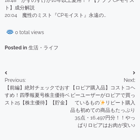
18:48 かずのすけが10年以上愛用！？【ナプラ CPモイス
ト】成分解説
20:04 魔性のミスト『CPモイスト』永遠の…
0 total views
Posted in
生活・ライフ
投
Previous:
Next:
稿
【前編】絶対チェックでおす
【ロピア購入品】コストコヘ
ナ
すめ！四季報夏号株主優待ベ
ビーユーザーがロピアで買っ
スト25【株主優待】【貯金】
ているもの
リピート購入
ビ
品も初めての商品もたっぷり
ゲ
35点・16,497円分！！やっ
ぱりロピアはお肉が安い♪
ー