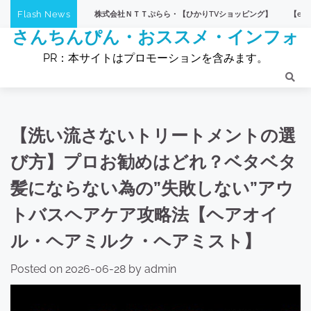
Skip
Flash News
株式会社ＮＴＴぷらら・【ひかりTVショッピング】
【eLife（イーライ
to
さんちんぴん・おススメ・インフォ
content
PR：本サイトはプロモーションを含みます。
【洗い流さないトリートメントの選
び方】プロお勧めはどれ？ベタベタ
髪にならない為の”失敗しない”アウ
トバスヘアケア攻略法【ヘアオイ
ル・ヘアミルク・ヘアミスト】
Posted on
2026-06-28
by
admin