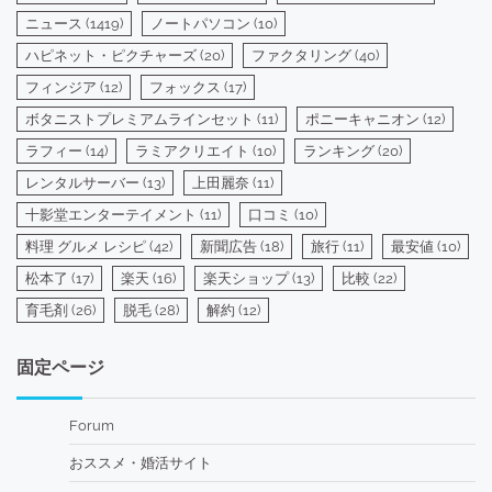
ニュース
(1419)
ノートパソコン
(10)
ハピネット・ピクチャーズ
(20)
ファクタリング
(40)
フィンジア
(12)
フォックス
(17)
ボタニストプレミアムラインセット
(11)
ポニーキャニオン
(12)
ラフィー
(14)
ラミアクリエイト
(10)
ランキング
(20)
レンタルサーバー
(13)
上田麗奈
(11)
十影堂エンターテイメント
(11)
口コミ
(10)
料理 グルメ レシピ
(42)
新聞広告
(18)
旅行
(11)
最安値
(10)
松本了
(17)
楽天
(16)
楽天ショップ
(13)
比較
(22)
育毛剤
(26)
脱毛
(28)
解約
(12)
固定ページ
Forum
おススメ・婚活サイト