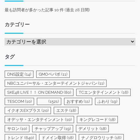
最も訪問者が多かった記事 10 件 (過去 28 日間)
カテゴリー
カ
テ
ゴ
タグ
リ
ー
DNS設定
(14)
GMOペパボ
(11)
NBCユニバーサル・エンターテイメントジャパン
(11)
SKE48 LIVE！！ ON DEMAND
(80)
TCエンタテインメント
(16)
TESCOM
(10)
(1521)
おすすめ
(11)
ふわり
(19)
イクオスEXプラス
(20)
エステ
(18)
オデッサ・エンタテインメント
(10)
キングレコード
(18)
サロン
(10)
チャップアップ
(19)
デメリット
(18)
トレンド
(640)
ドメイン取得
(18)
ナノグロウリッチ
(16)