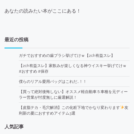
あなたの読みたい本がここにある！
最近の投稿
ガチでおすすめの歯ブラシ挙げてけｗ【2ch有益スレ】
【2ch有益スレ】家飲みが楽しくなる神ウイスキー挙げてけｗ
#おすすめ #保存
僕らのリアル愛用バッグはこれだ…！！
【買って絶対後悔しない】オススメ軽自動車５車種を元ディー
ラー営業が忖度無しに厳選解説！
【皮脂テカ・毛穴解消】この化粧下地でかなり変わります
友
利新の夏におすすめアイテム3選
人気記事