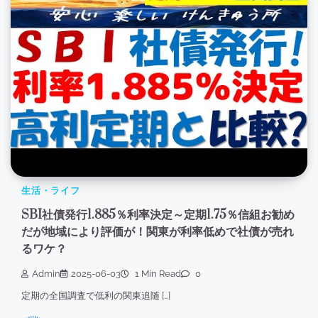
生活・ライフ
SBI社債発行1.885％利率決定～定期1.75％信組お勧め
だが地域により評価が！関東が利率低めで社債が売れ
るワケ？
Admin
2025-06-03
1 Min Read
0
定期の全国調査で低利の関東追随 […]