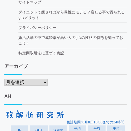
サイトマップ
ダイエットで痩せればから異性にモテる？痩せる事で得られる
3つメリット
プライバシーポリシー
婚活活動の中で成婚率が高い人の3つの性格の特徴を知ってお
こう！
特定商取引法に基づく表記
アーカイブ
ア
ー
カ
AH
イ
ブ