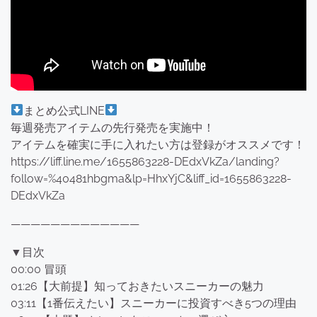
まとめ公式LINE
毎週発売アイテムの先行発売を実施中！
アイテムを確実に手に入れたい方は登録がオススメです！
https://liff.line.me/1655863228-DEdxVkZa/landing?
follow=%40481hbgma&lp=HhxYjC&liff_id=1655863228-
DEdxVkZa
—————————————
▼目次
00:00 冒頭
01:26【大前提】知っておきたいスニーカーの魅力
03:11【1番伝えたい】スニーカーに投資すべき5つの理由