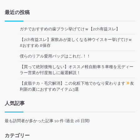
最近の投稿
ガチでおすすめの歯ブラシ挙げてけｗ【2ch有益スレ】
【2ch有益スレ】家飲みが楽しくなる神ウイスキー挙げてけｗ
#おすすめ #保存
僕らのリアル愛用バッグはこれだ…！！
【買って絶対後悔しない】オススメ軽自動車５車種を元ディー
ラー営業が忖度無しに厳選解説！
【皮脂テカ・毛穴解消】この化粧下地でかなり変わります
友
利新の夏におすすめアイテム3選
人気記事
最も訪問者が多かった記事 10 件 (過去 28 日間)
カテゴリー