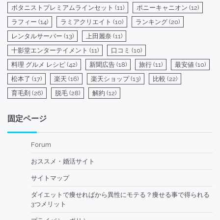
ボタニストプレミアムラインセット
(11)
ポニーキャニオン
(12)
ラフィー
(14)
ラミアクリエイト
(10)
ランキング
(20)
レンタルサーバー
(13)
上田麗奈
(11)
十影堂エンターテイメント
(11)
口コミ
(10)
料理 グルメ レシピ
(42)
新聞広告
(18)
旅行
(11)
最安値
(10)
松本了
(17)
楽天
(16)
楽天ショップ
(13)
比較
(22)
育毛剤
(26)
脱毛
(28)
解約
(12)
固定ページ
Forum
おススメ・婚活サイト
サイトマップ
ダイエットで痩せればから異性にモテる？痩せる事で得られる
3つメリット