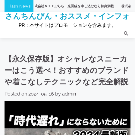
Skip
Flash News
ング】株式会社ＮＴＴぷらら・光回線を申し込むなら特典満載
株式会社ＮＴＴぷらら・
to
さんちんぴん・おススメ・インフォ
content
PR：本サイトはプロモーションを含みます。
【永久保存版】オシャレなスニーカ
ーはこう選べ！おすすめのブランド
や着こなしテクニックなど完全解説
Posted on
2024-05-16
by
admin