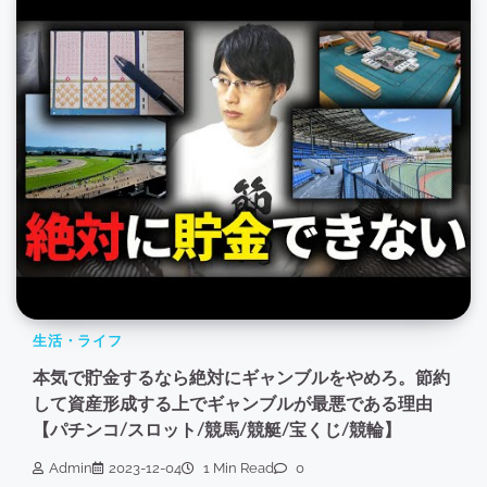
生活・ライフ
本気で貯金するなら絶対にギャンブルをやめろ。節約
して資産形成する上でギャンブルが最悪である理由
【パチンコ/スロット/競馬/競艇/宝くじ/競輪】
Admin
2023-12-04
1 Min Read
0