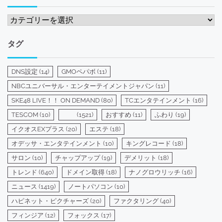
カ
テ
ゴ
タグ
リ
ー
DNS設定
(14)
GMOペパボ
(11)
NBCユニバーサル・エンターテイメントジャパン
(11)
SKE48 LIVE！！ ON DEMAND
(80)
TCエンタテインメント
(16)
TESCOM
(10)
(1521)
おすすめ
(11)
ふわり
(19)
イクオスEXプラス
(20)
エステ
(18)
オデッサ・エンタテインメント
(10)
キングレコード
(18)
サロン
(10)
チャップアップ
(19)
デメリット
(18)
トレンド
(640)
ドメイン取得
(18)
ナノグロウリッチ
(16)
ニュース
(1419)
ノートパソコン
(10)
ハピネット・ピクチャーズ
(20)
ファクタリング
(40)
フィンジア
(12)
フォックス
(17)