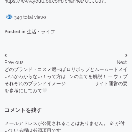
https://www.youtube.com/channel/UCCQ8Y…
349 total views
Posted in
生活・ライフ
投
Previous:
Next:
稿
どのブランド・コスメ選べば
ロリポップとムームードメイ
ナ
いいかわからない！って方は
ンの全てを解説！ — ウェブ
それぞれのブランドイメージ
サイト運営の要
ビ
を参考にしてみて
ゲ
ー
コメントを残す
シ
メールアドレスが公開されることはありません。
※
が付
ョ
いている欄は必須項目です