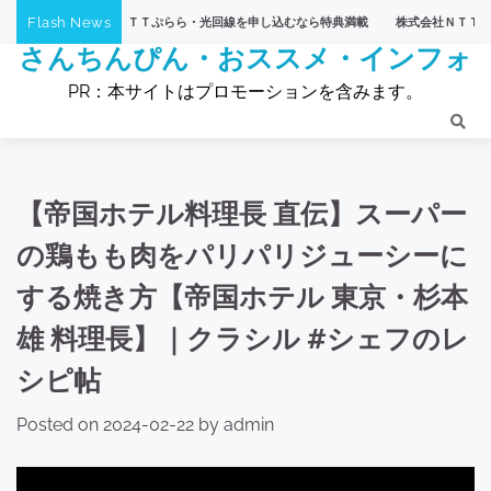
Skip
Flash News
式会社ＮＴＴぷらら・光回線を申し込むなら特典満載
株式会社ＮＴＴぷらら・【ひかり
to
さんちんぴん・おススメ・インフォ
content
PR：本サイトはプロモーションを含みます。
【帝国ホテル料理長 直伝】スーパー
の鶏もも肉をパリパリジューシーに
する焼き方【帝国ホテル 東京・杉本
雄 料理長】｜クラシル #シェフのレ
シピ帖
Posted on
2024-02-22
by
admin