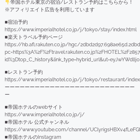
帝国ホテル東京の宿泊/レストラン予約はこちらから！
※アフィリエイト広告を利用しています
■宿泊予約
https://www.imperialhotel.co.jp/j/tokyo/stay/index.html
■楽天トラベル予約ページ
https://hb.afl.rakuten.co.jp/hgc/2dbd2d97.698ae65d.2d
pc=https%3A%2F%2Ftravel.rakuten.co.jp%2FHOTEL%2F285
id%3Dtop_C_history&link_type=hybrid_url&ut=eyJwYWdlI
■レストラン予約
https://www.imperialhotel.co.jp/j/tokyo/restaurant/index
ーーーーーーーーーーーーーーーーーーーーーーーーーー
ー
■帝国ホテルのwebサイト
https://www.imperialhotel.co.jp/j/
■帝国ホテル 公式チャンネル
https://www.youtube.com/channel/UClyrigsHBXv4fLeF
■帝国ホテルのInstagram