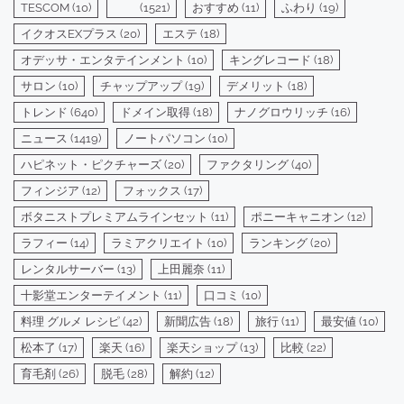
TESCOM
(10)
(1521)
おすすめ
(11)
ふわり
(19)
イクオスEXプラス
(20)
エステ
(18)
オデッサ・エンタテインメント
(10)
キングレコード
(18)
サロン
(10)
チャップアップ
(19)
デメリット
(18)
トレンド
(640)
ドメイン取得
(18)
ナノグロウリッチ
(16)
ニュース
(1419)
ノートパソコン
(10)
ハピネット・ピクチャーズ
(20)
ファクタリング
(40)
フィンジア
(12)
フォックス
(17)
ボタニストプレミアムラインセット
(11)
ポニーキャニオン
(12)
ラフィー
(14)
ラミアクリエイト
(10)
ランキング
(20)
レンタルサーバー
(13)
上田麗奈
(11)
十影堂エンターテイメント
(11)
口コミ
(10)
料理 グルメ レシピ
(42)
新聞広告
(18)
旅行
(11)
最安値
(10)
松本了
(17)
楽天
(16)
楽天ショップ
(13)
比較
(22)
育毛剤
(26)
脱毛
(28)
解約
(12)