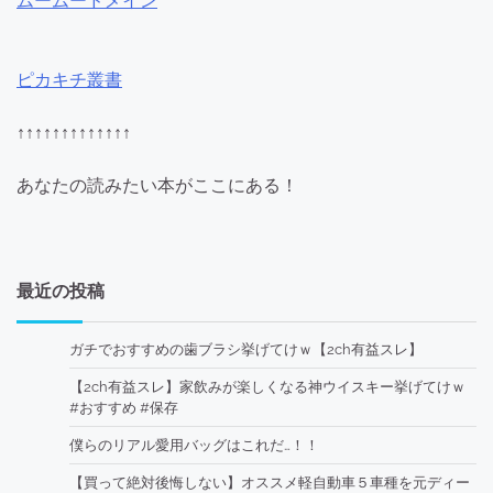
ムームードメイン
ピカキチ叢書
↑↑↑↑↑↑↑↑↑↑↑↑↑
あなたの読みたい本がここにある！
最近の投稿
ガチでおすすめの歯ブラシ挙げてけｗ【2ch有益スレ】
【2ch有益スレ】家飲みが楽しくなる神ウイスキー挙げてけｗ
#おすすめ #保存
僕らのリアル愛用バッグはこれだ…！！
【買って絶対後悔しない】オススメ軽自動車５車種を元ディー