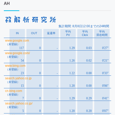
カ
AH
イ
ブ