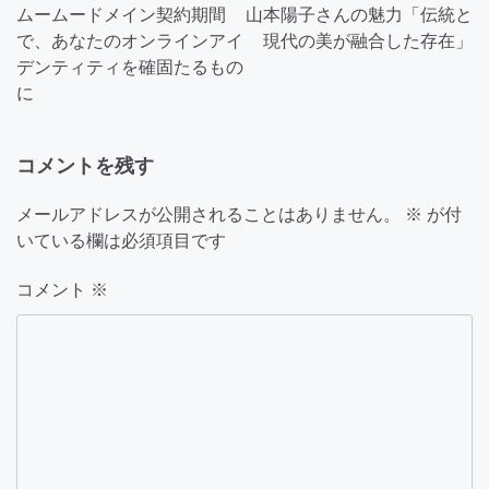
稿
ムームードメイン契約期間
山本陽子さんの魅力「伝統と
ナ
で、あなたのオンラインアイ
現代の美が融合した存在」
デンティティを確固たるもの
ビ
に
ゲ
ー
コメントを残す
シ
メールアドレスが公開されることはありません。
※
が付
ョ
いている欄は必須項目です
ン
コメント
※