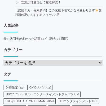
ラー営業が忖度無しに厳選解説！
【皮脂テカ・毛穴解消】この化粧下地でかなり変わります
友
利新の夏におすすめアイテム3選
人気記事
最も訪問者が多かった記事 10 件 (過去 28 日間)
カテゴリー
カ
テ
ゴ
タグ
リ
ー
DNS設定
(14)
GMOペパボ
(11)
NBCユニバーサル・エンターテイメントジャパン
(11)
SKE48 LIVE！！ ON DEMAND
(80)
TCエンタテインメント
(16)