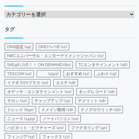
カ
テ
ゴ
タグ
リ
ー
DNS設定
(14)
GMOペパボ
(11)
NBCユニバーサル・エンターテイメントジャパン
(11)
SKE48 LIVE！！ ON DEMAND
(80)
TCエンタテインメント
(16)
TESCOM
(10)
(1521)
おすすめ
(11)
ふわり
(19)
イクオスEXプラス
(20)
エステ
(18)
オデッサ・エンタテインメント
(10)
キングレコード
(18)
サロン
(10)
チャップアップ
(19)
デメリット
(18)
トレンド
(640)
ドメイン取得
(18)
ナノグロウリッチ
(16)
ニュース
(1419)
ノートパソコン
(10)
ハピネット・ピクチャーズ
(20)
ファクタリング
(40)
フィンジア
(12)
フォックス
(17)