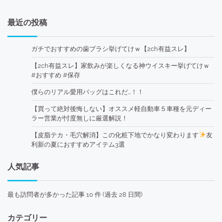
最近の投稿
ガチでおすすめの歯ブラシ挙げてけｗ【2ch有益スレ】
【2ch有益スレ】家飲みが楽しくなる神ウイスキー挙げてけｗ
#おすすめ #保存
僕らのリアル愛用バッグはこれだ…！！
【買って絶対後悔しない】オススメ軽自動車５車種を元ディー
ラー営業が忖度無しに厳選解説！
【皮脂テカ・毛穴解消】この化粧下地でかなり変わります
友
利新の夏におすすめアイテム3選
人気記事
最も訪問者が多かった記事 10 件 (過去 28 日間)
カテゴリー