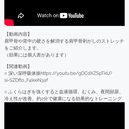
【動画内容】
肩甲骨や背中の硬さを解消する肩甲骨剥がしのストレッチ
をご紹介します。
（効果には個人差があります）
【関連動画】
○ 深い深呼吸体操https://youtu.be/gDCdXZSpTkU?
si=SZDft0_F4IeeN3af
○ ふくらはぎを強くすると血液循環、むくみ、夜間頻尿、
冷え性が改善。約2分で健康になる効果的なトレーニング