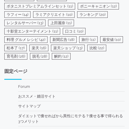
ボタニストプレミアムラインセット
(11)
ポニーキャニオン
(12)
ラフィー
(14)
ラミアクリエイト
(10)
ランキング
(20)
レンタルサーバー
(13)
上田麗奈
(11)
十影堂エンターテイメント
(11)
口コミ
(10)
料理 グルメ レシピ
(42)
新聞広告
(18)
旅行
(11)
最安値
(10)
松本了
(17)
楽天
(16)
楽天ショップ
(13)
比較
(22)
育毛剤
(26)
脱毛
(28)
解約
(12)
固定ページ
Forum
おススメ・婚活サイト
サイトマップ
ダイエットで痩せればから異性にモテる？痩せる事で得られる
3つメリット