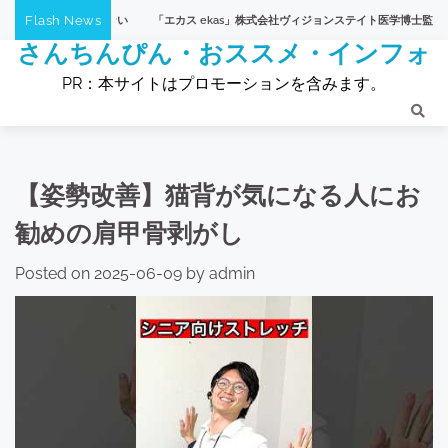
Skip
Flash News
「エカス ekas」株式会社ヴィジョンステイト医学博士監修アルコール飲み
to
さんちんぴん・おススメ・インフォ
content
PR：本サイトはプロモーションを含みます。
【姿勢改善】猫背が気になる人にお
勧めの肩甲骨剥がし
Posted on
2025-06-09
by
admin