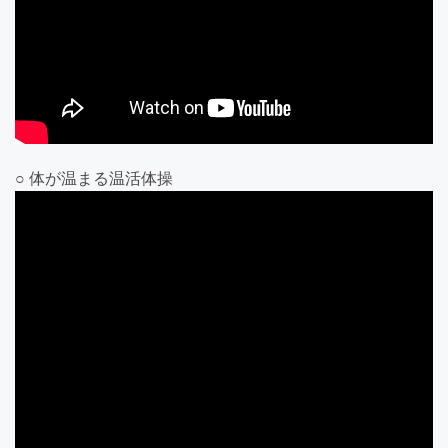
○ 体が温まる温活体操