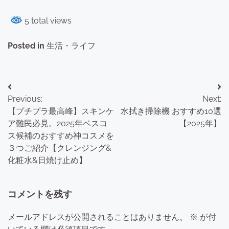
5 total views
Posted in
生活・ライフ
投
Previous:
Next:
稿
【プチプラ最高峰】スキンケ
水拭き掃除機 おすすめ10選
ナ
ア難民必見。2025年ベスコ
【2025年】
ス候補のおすすめ神コスメを
ビ
３つご紹介【クレンジング&
ゲ
化粧水&日焼け止め】
ー
コメントを残す
シ
ョ
メールアドレスが公開されることはありません。
※
が付