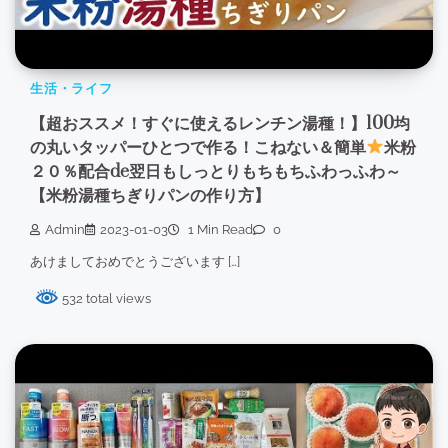
生活・ライフ
【超おススメ！すぐに使えるレンチン湯種！】100均
の丸いタッパーひとつで作る！こねない＆簡単
米粉
２０％配合de翌日もしっとりもちもちふわっふわ～
【米粉湯種ちぎりパンの作り方】
Admin
2023-01-03
1 Min Read
0
あけましておめでとうございます […]
532 total views