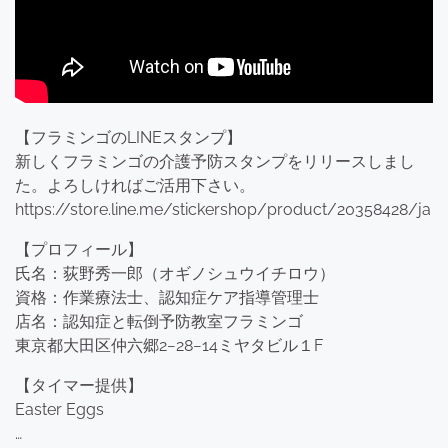
【フラミンゴのLINEスタンプ】
新しくフラミンゴの介護予防スタンプをリリースしまし
た。よろしければご活用下さい。
https://store.line.me/stickershop/product/20358428/ja
【プロフィール】
氏名：荻野秀一郎（オギノシュウイチロウ）
資格：作業療法士、認知症ケア指導管理士
店名：認知症と転倒予防教室フラミンゴ
東京都大田区仲六郷2−28−14ミヤタビル１F
【タイマー提供】
Easter Eggs
…