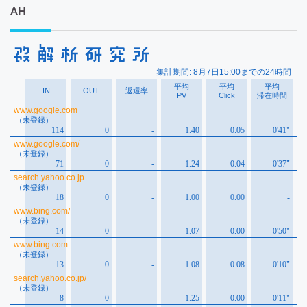
カ
AH
イ
ブ