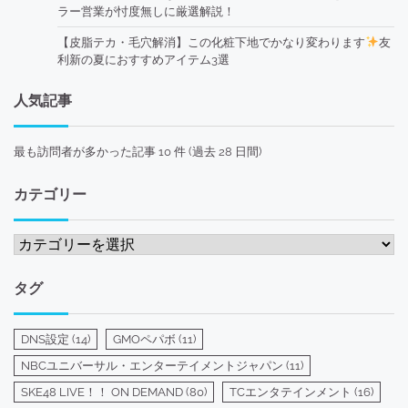
ラー営業が忖度無しに厳選解説！
【皮脂テカ・毛穴解消】この化粧下地でかなり変わります
友
利新の夏におすすめアイテム3選
人気記事
最も訪問者が多かった記事 10 件 (過去 28 日間)
カテゴリー
カ
テ
ゴ
タグ
リ
ー
DNS設定
(14)
GMOペパボ
(11)
NBCユニバーサル・エンターテイメントジャパン
(11)
SKE48 LIVE！！ ON DEMAND
(80)
TCエンタテインメント
(16)