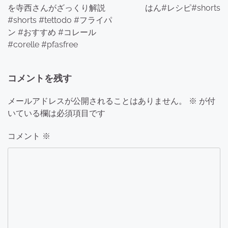
を寺西さんがざっくり解説
はん#レシピ#shorts
ビ
#shorts #tettodo #フライパ
ゲ
ン #おすすめ #コレール
#corelle #pfasfree
ー
シ
コメントを残す
ョ
メールアドレスが公開されることはありません。
※
が付
ン
いている欄は必須項目です
コメント
※