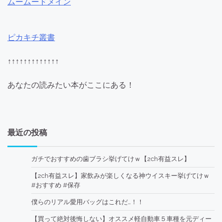
ムームードメイン
ピカキチ叢書
↑↑↑↑↑↑↑↑↑↑↑↑↑
あなたの読みたい本がここにある！
最近の投稿
ガチでおすすめの歯ブラシ挙げてけｗ【2ch有益スレ】
【2ch有益スレ】家飲みが楽しくなる神ウイスキー挙げてけｗ
#おすすめ #保存
僕らのリアル愛用バッグはこれだ…！！
【買って絶対後悔しない】オススメ軽自動車５車種を元ディー