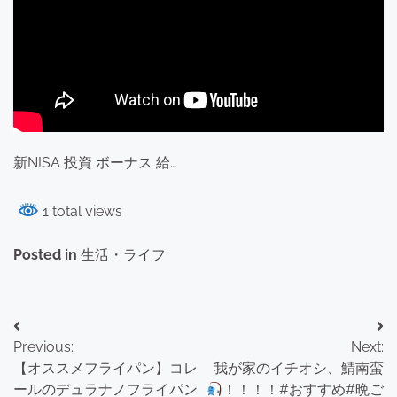
新NISA 投資 ボーナス 給…
1 total views
Posted in
生活・ライフ
投
Previous:
Next:
稿
【オススメフライパン】コレ
我が家のイチオシ、鯖南蛮
ナ
ールのデュラナノフライパン
！！！！#おすすめ#晩ご