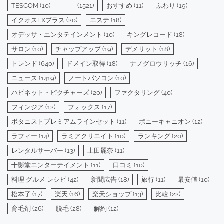
TESCOM
(10)
(1521)
おすすめ
(11)
ふわり
(19)
イクオスEXプラス
(20)
エステ
(18)
オデッサ・エンタテインメント
(10)
キングレコード
(18)
サロン
(10)
チャップアップ
(19)
デメリット
(18)
トレンド
(640)
ドメイン取得
(18)
ナノグロウリッチ
(16)
ニュース
(1419)
ノートパソコン
(10)
ハピネット・ピクチャーズ
(20)
ファクタリング
(40)
フィンジア
(12)
フォックス
(17)
ボタニストプレミアムラインセット
(11)
ポニーキャニオン
(12)
ラフィー
(14)
ラミアクリエイト
(10)
ランキング
(20)
レンタルサーバー
(13)
上田麗奈
(11)
十影堂エンターテイメント
(11)
口コミ
(10)
料理 グルメ レシピ
(42)
新聞広告
(18)
旅行
(11)
最安値
(10)
松本了
(17)
楽天
(16)
楽天ショップ
(13)
比較
(22)
育毛剤
(26)
脱毛
(28)
解約
(12)