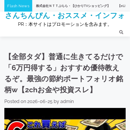
Skip
Flash News
株式会社ＮＴＴぷらら・【ひかりTVショッピング】
【eLife（イーライフ
to
さんちんぴん・おススメ・インフォ
content
PR：本サイトはプロモーションを含みます。
【全部タダ】普通に生きてるだけで
「6万円得する」おすすめ優待教え
るぞ。最強の節約ポートフォリオ銘
柄w【2chお金や投資スレ】
Posted on
2026-06-25
by
admin