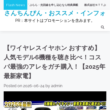
Skip
Flash News
社ＮＴＴぷらら・光回線を申し込むなら特典満載
株式会社ＮＴＴぷらら・【ひかりTV
to
さんちんぴん・おススメ・インフォ
content
PR：本サイトはプロモーションを含みます。
【ワイヤレスイヤホン おすすめ】
人気モデル6機種を聴き比べ！コス
パ最強のアレをガチ購入！【2025年
最新家電】
Posted on
2026-06-24
by
admin