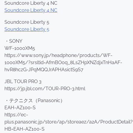
Soundcore Liberty 4 NC
Soundcore Liberty 4 NC
Soundcore Liberty 5
Soundcore Liberty 5
・SONY
WF-1000XM5
https://www.sony.jp/headphone/products/WF-
1000XM5/?srsltid=AfmBOoq_8LsZHpXNZdjxTnHaAF-
hvR8hczG-JPqMQQJrAPHAsictS9S7
JBL TOUR PRO 3
https://jp.jbl.com/TOUR-PRO-3.html
・テクニクス（Panasonic）
EAH-AZ100-S
https://ec-
plus.panasonic.jp/store/ap/storeaez/a2A/ProductDetail?
HB=EAH-AZ100-S