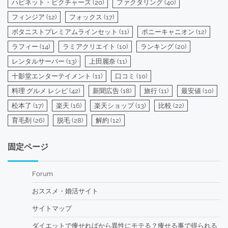
ハピネット・ピクチャーズ
(20)
ファクタリング
(40)
フィンジア
(12)
フォックス
(17)
ボタニストプレミアムラインセット
(11)
ポニーキャニオン
(12)
ラフィー
(14)
ラミアクリエイト
(10)
ランキング
(20)
レンタルサーバー
(13)
上田麗奈
(11)
十影堂エンターテイメント
(11)
口コミ
(10)
料理 グルメ レシピ
(42)
新聞広告
(18)
旅行
(11)
最安値
(10)
松本了
(17)
楽天
(16)
楽天ショップ
(13)
比較
(22)
育毛剤
(26)
脱毛
(28)
解約
(12)
固定ページ
Forum
おススメ・婚活サイト
サイトマップ
ダイエットで痩せればから異性にモテる？痩せる事で得られる