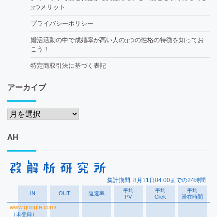
3つメリット
プライバシーポリシー
婚活活動の中で成婚率が高い人の3つの性格の特徴を知ってお
こう！
特定商取引法に基づく表記
アーカイブ
ア
ー
カ
AH
イ
ブ