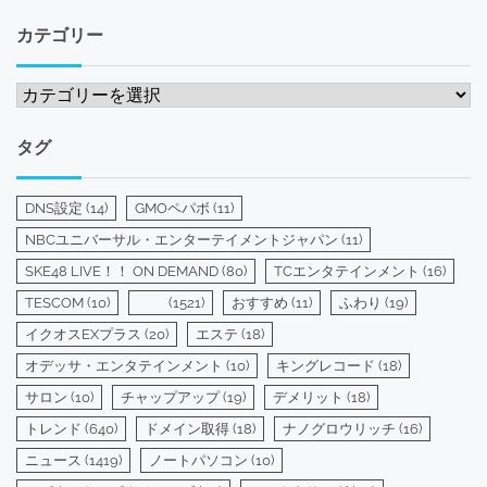
カテゴリー
カ
テ
ゴ
タグ
リ
ー
DNS設定
(14)
GMOペパボ
(11)
NBCユニバーサル・エンターテイメントジャパン
(11)
SKE48 LIVE！！ ON DEMAND
(80)
TCエンタテインメント
(16)
TESCOM
(10)
(1521)
おすすめ
(11)
ふわり
(19)
イクオスEXプラス
(20)
エステ
(18)
オデッサ・エンタテインメント
(10)
キングレコード
(18)
サロン
(10)
チャップアップ
(19)
デメリット
(18)
トレンド
(640)
ドメイン取得
(18)
ナノグロウリッチ
(16)
ニュース
(1419)
ノートパソコン
(10)