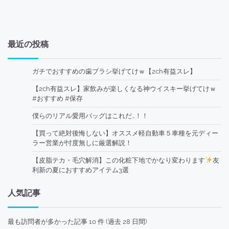
最近の投稿
ガチでおすすめの歯ブラシ挙げてけｗ【2ch有益スレ】
【2ch有益スレ】家飲みが楽しくなる神ウイスキー挙げてけｗ
#おすすめ #保存
僕らのリアル愛用バッグはこれだ…！！
【買って絶対後悔しない】オススメ軽自動車５車種を元ディー
ラー営業が忖度無しに厳選解説！
【皮脂テカ・毛穴解消】この化粧下地でかなり変わります
友
利新の夏におすすめアイテム3選
人気記事
最も訪問者が多かった記事 10 件 (過去 28 日間)