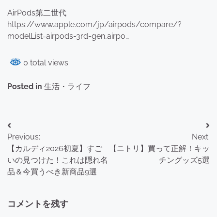
AirPods第二世代
https://www.apple.com/jp/airpods/compare/?
modelList=airpods-3rd-gen,airpo…
0 total views
Posted in
生活・ライフ
投
Previous:
Next:
稿
【カルディ2026初夏】すご
【ニトリ】買って正解！キッ
ナ
いの見つけた！これは隠れ名
チングッズ5選
品＆今買うべき新商品9選
ビ
ゲ
コメントを残す
ー