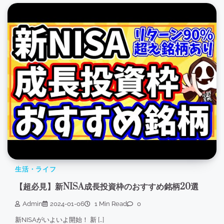
生活・ライフ
【超必見】新NISA成長投資枠のおすすめ銘柄20選
Admin
2024-01-06
1 Min Read
0
新NISAがいよいよ開始！ 新 […]