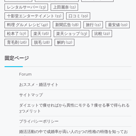
レンタルサーバー
(13)
上田麗奈
(11)
十影堂エンターテイメント
(11)
口コミ
(10)
料理 グルメ レシピ
(42)
新聞広告
(18)
旅行
(11)
最安値
(10)
松本了
(17)
楽天
(16)
楽天ショップ
(13)
比較
(22)
育毛剤
(26)
脱毛
(28)
解約
(12)
固定ページ
Forum
おススメ・婚活サイト
サイトマップ
ダイエットで痩せればから異性にモテる？痩せる事で得られる
3つメリット
プライバシーポリシー
婚活活動の中で成婚率が高い人の3つの性格の特徴を知ってお