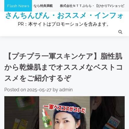
Skip
Flash News
株式会社ＮＴＴぷらら・【ひかりTVショッピング】
【eLif
to
さんちんぴん・おススメ・インフォ
content
PR：本サイトはプロモーションを含みます。
【プチプラ一軍スキンケア】脂性肌
から乾燥肌までオススメなベストコ
スメをご紹介するぞ
Posted on
2025-05-27
by
admin