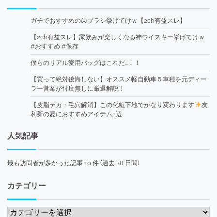
ガチでおすすめの歯ブラシ挙げてけｗ【2ch有益スレ】
【2ch有益スレ】家飲みが楽しくなる神ウイスキー挙げてけｗ
#おすすめ #保存
僕らのリアル愛用バッグはこれだ…！！
【買って絶対後悔しない】オススメ軽自動車５車種を元ディー
ラー営業が忖度無しに厳選解説！
【皮脂テカ・毛穴解消】この化粧下地でかなり変わります
友
利新の夏におすすめアイテム3選
人気記事
最も訪問者が多かった記事 10 件 (過去 28 日間)
カテゴリー
カ