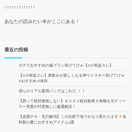
↑↑↑↑↑↑↑↑↑↑↑↑↑
あなたの読みたい本がここにある！
最近の投稿
ガチでおすすめの歯ブラシ挙げてけｗ【2ch有益スレ】
【2ch有益スレ】家飲みが楽しくなる神ウイスキー挙げてけｗ
#おすすめ #保存
僕らのリアル愛用バッグはこれだ…！！
【買って絶対後悔しない】オススメ軽自動車５車種を元ディー
ラー営業が忖度無しに厳選解説！
【皮脂テカ・毛穴解消】この化粧下地でかなり変わります
友
利新の夏におすすめアイテム3選