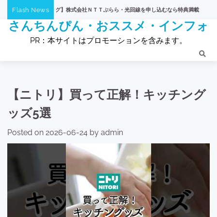
Skip
Flash News
ショッピング】株式会社ＮＴＴぷらら・光回線を申し込むなら特典満載
株式会社ＮＴＴ
to
さんちんぴん・おススメ・インフォ
content
PR：本サイトはプロモーションを含みます。
【ニトリ】買って正解！キッチング
ッズ5選
Posted on
2026-06-24
by
admin