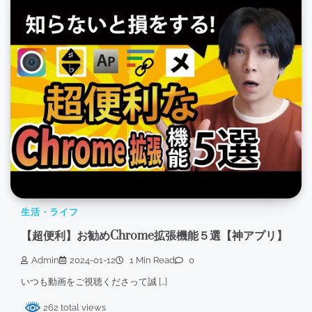
生活・ライフ
【超便利】お勧めChrome拡張機能５選【神アプリ】
Admin
2024-01-12
1 Min Read
0
いつも動画をご視聴くださって誠 […]
262 total views