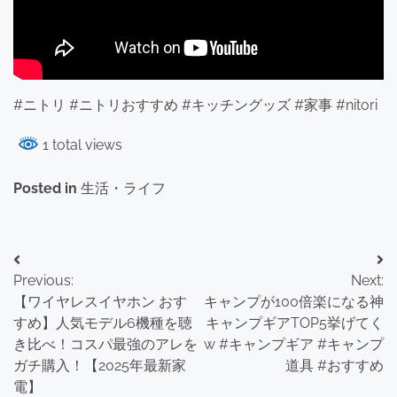
#ニトリ #ニトリおすすめ #キッチングッズ #家事 #nitori
1 total views
Posted in
生活・ライフ
投
Previous:
Next:
稿
【ワイヤレスイヤホン おす
キャンプが100倍楽になる神
ナ
すめ】人気モデル6機種を聴
キャンプギアTOP5挙げてく
き比べ！コスパ最強のアレを
w #キャンプギア #キャンプ
ビ
ガチ購入！【2025年最新家
道具 #おすすめ
ゲ
電】