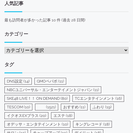
人気記事
最も訪問者が多かった記事 10 件 (過去 28 日間)
カテゴリー
カ
テ
ゴ
タグ
リ
ー
DNS設定
(14)
GMOペパボ
(11)
NBCユニバーサル・エンターテイメントジャパン
(11)
SKE48 LIVE！！ ON DEMAND
(80)
TCエンタテインメント
(16)
TESCOM
(10)
(1521)
おすすめ
(11)
ふわり
(19)
イクオスEXプラス
(20)
エステ
(18)
オデッサ・エンタテインメント
(10)
キングレコード
(18)
サロン
(10)
チャップアップ
(19)
デメリット
(18)