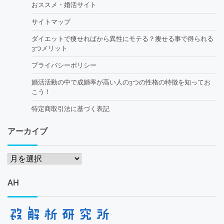
おススメ・婚活サイト
サイトマップ
ダイエットで痩せればから異性にモテる？痩せる事で得られる
3つメリット
プライバシーポリシー
婚活活動の中で成婚率が高い人の3つの性格の特徴を知ってお
こう！
特定商取引法に基づく表記
アーカイブ
ア
ー
カ
AH
イ
ブ