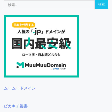
検
索:
ムームードメイン
ピカキチ叢書