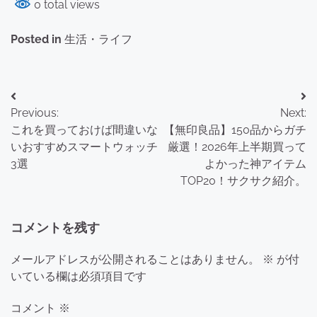
0 total views
Posted in
生活・ライフ
投
Previous:
Next:
稿
これを買っておけば間違いな
【無印良品】150品からガチ
ナ
いおすすめスマートウォッチ
厳選！2026年上半期買って
3選
よかった神アイテム
ビ
TOP20！サクサク紹介。
ゲ
ー
コメントを残す
シ
メールアドレスが公開されることはありません。
※
が付
ョ
いている欄は必須項目です
ン
コメント
※