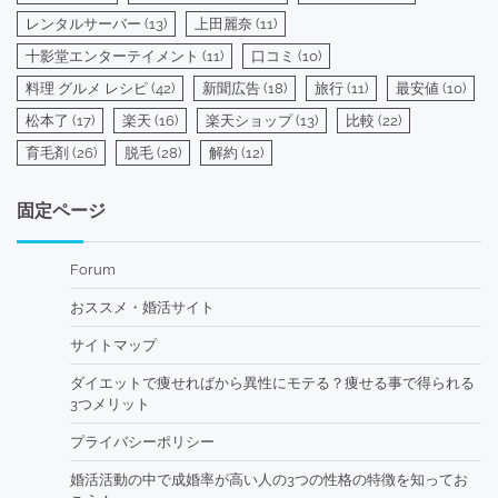
レンタルサーバー
(13)
上田麗奈
(11)
十影堂エンターテイメント
(11)
口コミ
(10)
料理 グルメ レシピ
(42)
新聞広告
(18)
旅行
(11)
最安値
(10)
松本了
(17)
楽天
(16)
楽天ショップ
(13)
比較
(22)
育毛剤
(26)
脱毛
(28)
解約
(12)
固定ページ
Forum
おススメ・婚活サイト
サイトマップ
ダイエットで痩せればから異性にモテる？痩せる事で得られる
3つメリット
プライバシーポリシー
婚活活動の中で成婚率が高い人の3つの性格の特徴を知ってお