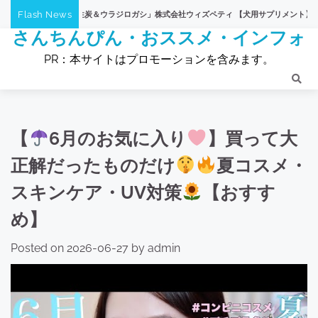
Skip
Flash News
性炭＆ウラジロガシ」株式会社ウィズペティ 【犬用サプリメント】腎臓の健康維持に
to
さんちんぴん・おススメ・インフォ
content
PR：本サイトはプロモーションを含みます。
【
6月のお気に入り
】買って大
正解だったものだけ
夏コスメ・
スキンケア・UV対策
【おすす
め】
Posted on
2026-06-27
by
admin