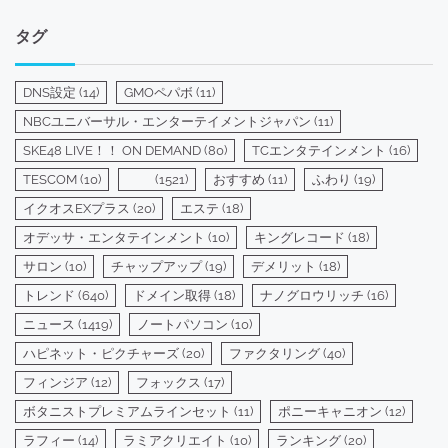
テ
ゴ
タグ
リ
ー
DNS設定
(14)
GMOペパボ
(11)
NBCユニバーサル・エンターテイメントジャパン
(11)
SKE48 LIVE！！ ON DEMAND
(80)
TCエンタテインメント
(16)
TESCOM
(10)
(1521)
おすすめ
(11)
ふわり
(19)
イクオスEXプラス
(20)
エステ
(18)
オデッサ・エンタテインメント
(10)
キングレコード
(18)
サロン
(10)
チャップアップ
(19)
デメリット
(18)
トレンド
(640)
ドメイン取得
(18)
ナノグロウリッチ
(16)
ニュース
(1419)
ノートパソコン
(10)
ハピネット・ピクチャーズ
(20)
ファクタリング
(40)
フィンジア
(12)
フォックス
(17)
ボタニストプレミアムラインセット
(11)
ポニーキャニオン
(12)
ラフィー
(14)
ラミアクリエイト
(10)
ランキング
(20)