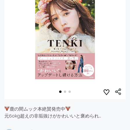
鹿の間ムック本絶賛発売中
元60kg超えの非垢抜けがかわいいと褒められ…