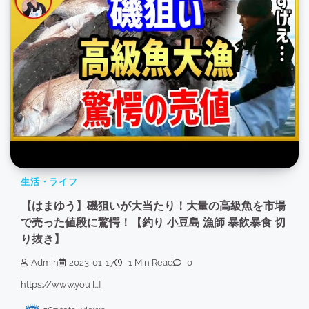
生活・ライフ
【はまゆう】磯狙いが大当たり！大量の高級魚を市場
で売った値段に驚愕！【釣り 小豆島 漁師 暴飲暴食 切
り抜き】
Admin
2023-01-17
1 Min Read
0
https://www.you […]