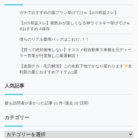
ガチでおすすめの歯ブラシ挙げてけｗ【2ch有益スレ】
【2ch有益スレ】家飲みが楽しくなる神ウイスキー挙げてけｗ
#おすすめ #保存
僕らのリアル愛用バッグはこれだ…！！
【買って絶対後悔しない】オススメ軽自動車５車種を元ディー
ラー営業が忖度無しに厳選解説！
【皮脂テカ・毛穴解消】この化粧下地でかなり変わります
友
利新の夏におすすめアイテム3選
人気記事
最も訪問者が多かった記事 10 件 (過去 28 日間)
カテゴリー
カ