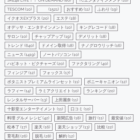
SKE48 LIVE！！ ON DEMAND
(80)
TCエンタテインメント
(16)
TESCOM
(10)
(1521)
おすすめ
(11)
ふわり
(19)
イクオスEXプラス
(20)
エステ
(18)
オデッサ・エンタテインメント
(10)
キングレコード
(18)
サロン
(10)
チャップアップ
(19)
デメリット
(18)
トレンド
(640)
ドメイン取得
(18)
ナノグロウリッチ
(16)
ニュース
(1419)
ノートパソコン
(10)
ハピネット・ピクチャーズ
(20)
ファクタリング
(40)
フィンジア
(12)
フォックス
(17)
ボタニストプレミアムラインセット
(11)
ポニーキャニオン
(12)
ラフィー
(14)
ラミアクリエイト
(10)
ランキング
(20)
レンタルサーバー
(13)
上田麗奈
(11)
十影堂エンターテイメント
(11)
口コミ
(10)
料理 グルメ レシピ
(42)
新聞広告
(18)
旅行
(11)
最安値
(10)
松本了
(17)
楽天
(16)
楽天ショップ
(13)
比較
(22)
育毛剤
(26)
脱毛
(28)
解約
(12)