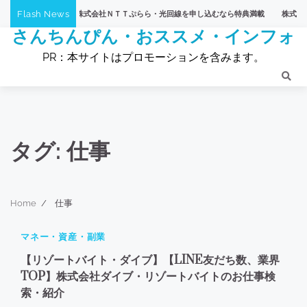
Skip
Flash News
ＴＶショッピング】株式会社ＮＴＴぷらら・光回線を申し込むなら特典満載
株式会社Ｎ
to
さんちんぴん・おススメ・インフォ
content
PR：本サイトはプロモーションを含みます。
タグ:
仕事
Home
仕事
1 min read
0
マネー・資産・副業
185
【リゾートバイト・ダイブ】【LINE友だち数、業界
TOP】株式会社ダイブ・リゾートバイトのお仕事検
索・紹介