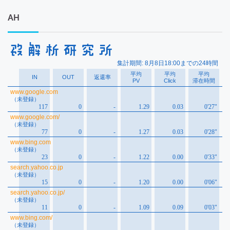
ー
カ
AH
イ
ブ