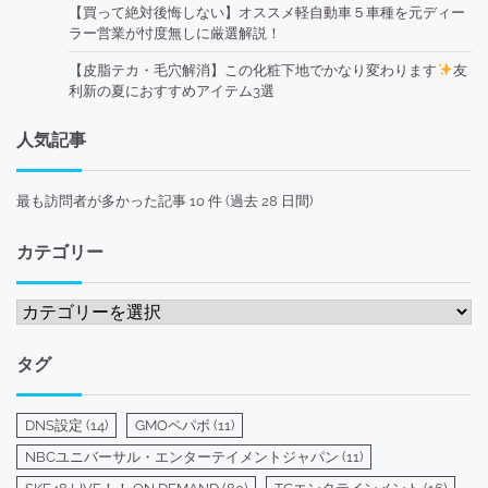
【買って絶対後悔しない】オススメ軽自動車５車種を元ディー
ラー営業が忖度無しに厳選解説！
【皮脂テカ・毛穴解消】この化粧下地でかなり変わります
友
利新の夏におすすめアイテム3選
人気記事
最も訪問者が多かった記事 10 件 (過去 28 日間)
カテゴリー
カ
テ
ゴ
タグ
リ
ー
DNS設定
(14)
GMOペパボ
(11)
NBCユニバーサル・エンターテイメントジャパン
(11)