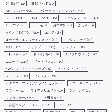
ー
DNS設定
(14)
GMOペパボ
(11)
NBCユニバーサル・エンターテイメントジャパン
(11)
SKE48 LIVE！！ ON DEMAND
(80)
TCエンタテインメント
(16)
TESCOM
(10)
(1521)
おすすめ
(11)
ふわり
(19)
イクオスEXプラス
(20)
エステ
(18)
オデッサ・エンタテインメント
(10)
キングレコード
(18)
サロン
(10)
チャップアップ
(19)
デメリット
(18)
トレンド
(640)
ドメイン取得
(18)
ナノグロウリッチ
(16)
ニュース
(1419)
ノートパソコン
(10)
ハピネット・ピクチャーズ
(20)
ファクタリング
(40)
フィンジア
(12)
フォックス
(17)
ボタニストプレミアムラインセット
(11)
ポニーキャニオン
(12)
ラフィー
(14)
ラミアクリエイト
(10)
ランキング
(20)
レンタルサーバー
(13)
上田麗奈
(11)
十影堂エンターテイメント
(11)
口コミ
(10)