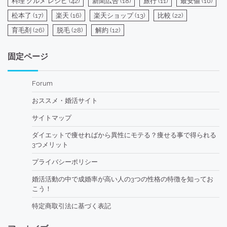
料理 グルメ レシピ
(42)
新聞広告
(18)
旅行
(11)
最安値
(10)
松本了
(17)
楽天
(16)
楽天ショップ
(13)
比較
(22)
育毛剤
(26)
脱毛
(28)
解約
(12)
固定ページ
Forum
おススメ・婚活サイト
サイトマップ
ダイエットで痩せればから異性にモテる？痩せる事で得られる
3つメリット
プライバシーポリシー
婚活活動の中で成婚率が高い人の3つの性格の特徴を知ってお
こう！
特定商取引法に基づく表記