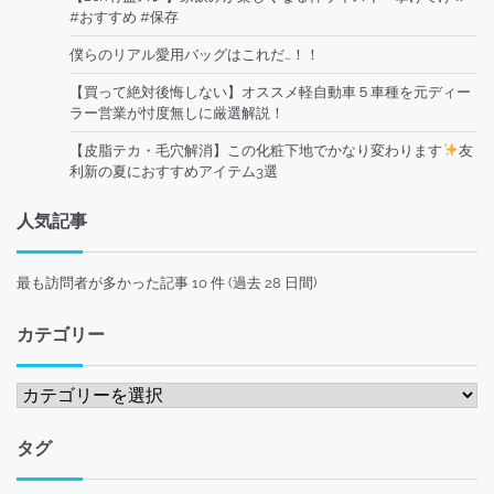
#おすすめ #保存
僕らのリアル愛用バッグはこれだ…！！
【買って絶対後悔しない】オススメ軽自動車５車種を元ディー
ラー営業が忖度無しに厳選解説！
【皮脂テカ・毛穴解消】この化粧下地でかなり変わります
友
利新の夏におすすめアイテム3選
人気記事
最も訪問者が多かった記事 10 件 (過去 28 日間)
カテゴリー
カ
テ
ゴ
タグ
リ