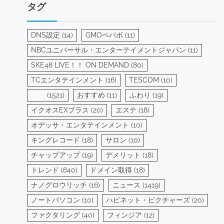
ゴ
タグ
リ
ー
DNS設定
(14)
GMOペパボ
(11)
NBCユニバーサル・エンターテイメントジャパン
(11)
SKE48 LIVE！！ ON DEMAND
(80)
TCエンタテインメント
(16)
TESCOM
(10)
(1521)
おすすめ
(11)
ふわり
(19)
イクオスEXプラス
(20)
エステ
(18)
オデッサ・エンタテインメント
(10)
キングレコード
(18)
サロン
(10)
チャップアップ
(19)
デメリット
(18)
トレンド
(640)
ドメイン取得
(18)
ナノグロウリッチ
(16)
ニュース
(1419)
ノートパソコン
(10)
ハピネット・ピクチャーズ
(20)
ファクタリング
(40)
フィンジア
(12)