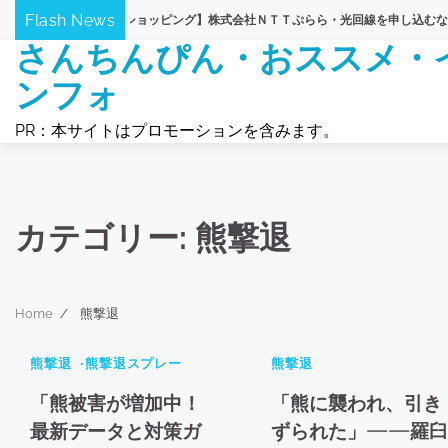
Skip
Flash News
×ひかりＴＶショッピング】株式会社ＮＴＴぷらら・光回線を申し込むなら特典満載
to
さんちんぴん・おススメ・
content
ンフォ
PR：本サイトはプロモーションを含みます。
カテゴリー:
熊撃退
Home
熊撃退
1 min read
0
1 min read
0
熊撃退
熊撃退スプレー
42
熊撃退
3
「熊被害が増加中！
「熊に襲われ、引き
最新データと対策ガ
ずられた」——羅