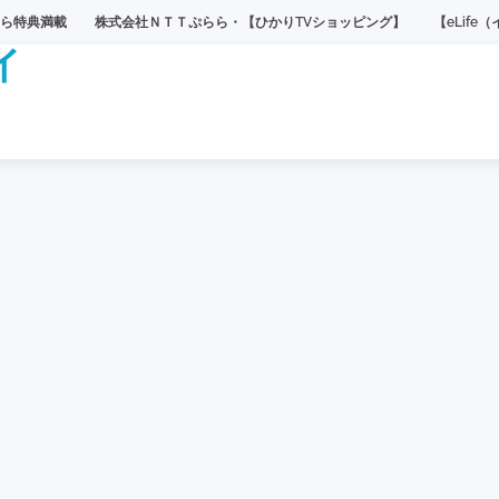
株式会社ＮＴＴぷらら・【ひかりTVショッピング】
【eLife（イーライ
イ
1
臼