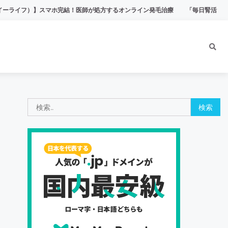
フ）】スマホ完結！医師が処方するオンライン発毛治療
「毎日腎活 活性炭＆ウラ
検
索: