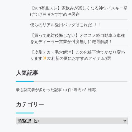
【2ch有益スレ】家飲みが楽しくなる神ウイスキー挙
げてけｗ #おすすめ #保存
僕らのリアル愛用バッグはこれだ…！！
【買って絶対後悔しない】オススメ軽自動車５車種
を元ディーラー営業が忖度無しに厳選解説！
【皮脂テカ・毛穴解消】この化粧下地でかなり変わ
ります
友利新の夏におすすめアイテム3選
人気記事
最も訪問者が多かった記事 10 件 (過去 28 日間)
カテゴリー
カ
テ