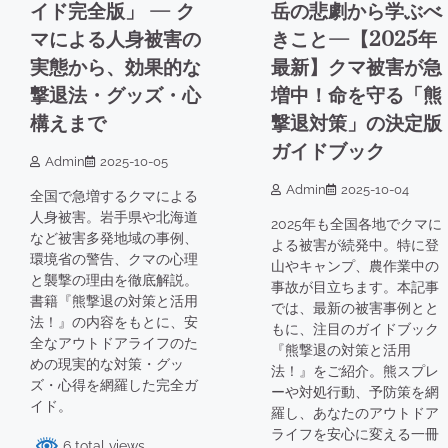
イド完全版」 — ク
岳の悲劇から学ぶべ
マによる人身被害の
きこと—【2025年
実態から、効果的な
最新】クマ被害が急
撃退法・グッズ・心
増中！命を守る「熊
構えまで
撃退対策」の決定版
ガイドブック
Admin
2025-10-05
Admin
2025-10-04
全国で急増するクマによる
人身被害。岩手県や北海道
2025年も全国各地でクマに
など被害多発地域の事例、
よる被害が続発中。特に登
環境省の警告、クマの心理
山やキャンプ、農作業中の
と襲撃の理由を徹底解説。
事故が目立ちます。本記事
書籍『熊撃退の対策と活用
では、最新の被害事例とと
法！』の内容をもとに、安
もに、注目のガイドブック
全なアウトドアライフのた
『熊撃退の対策と活用
めの現実的な対策・グッ
法！』をご紹介。熊スプレ
ズ・心得を網羅した完全ガ
ーや対処行動、予防策を網
イド。
羅し、あなたのアウトドア
ライフを安心に変える一冊
6 total views