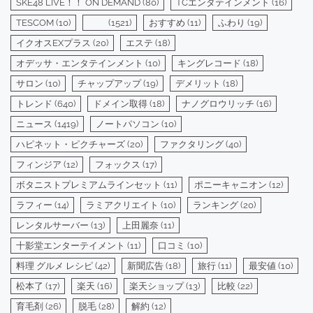
SKE48 LIVE！！ ON DEMAND
(80)
TCエンタテインメント
(16)
TESCOM
(10)
(1521)
おすすめ
(11)
ふわり
(19)
イクオスEXプラス
(20)
エステ
(18)
オデッサ・エンタテインメント
(10)
キングレコード
(18)
サロン
(10)
チャップアップ
(19)
デメリット
(18)
トレンド
(640)
ドメイン取得
(18)
ナノグロウリッチ
(16)
ニュース
(1419)
ノートパソコン
(10)
ハピネット・ピクチャーズ
(20)
ファクタリング
(40)
フィンジア
(12)
フォックス
(17)
ボタニストプレミアムラインセット
(11)
ポニーキャニオン
(12)
ラフィー
(14)
ラミアクリエイト
(10)
ランキング
(20)
レンタルサーバー
(13)
上田麗奈
(11)
十影堂エンターテイメント
(11)
口コミ
(10)
料理 グルメ レシピ
(42)
新聞広告
(18)
旅行
(11)
最安値
(10)
松本了
(17)
楽天
(16)
楽天ショップ
(13)
比較
(22)
育毛剤
(26)
脱毛
(28)
解約
(12)