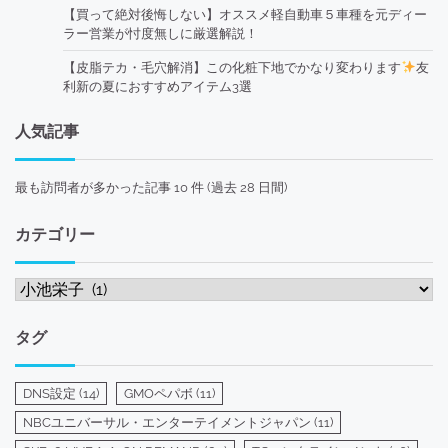
【買って絶対後悔しない】オススメ軽自動車５車種を元ディー
ラー営業が忖度無しに厳選解説！
【皮脂テカ・毛穴解消】この化粧下地でかなり変わります
友
利新の夏におすすめアイテム3選
人気記事
最も訪問者が多かった記事 10 件 (過去 28 日間)
カテゴリー
カ
テ
ゴ
タグ
リ
ー
DNS設定
(14)
GMOペパボ
(11)
NBCユニバーサル・エンターテイメントジャパン
(11)