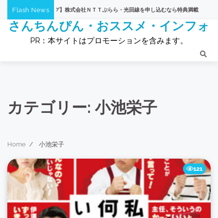
Skip
Flash News
りＴＶショッピング】株式会社ＮＴＴぷらら・光回線を申し込むなら特典満載
株式会社
to
さんちんぴん・おススメ・インフォ
content
PR：本サイトはプロモーションを含みます。
カテゴリー:
小池栄子
Home
小池栄子
121