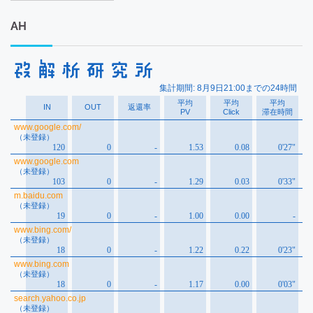
ー
カ
AH
イ
ブ