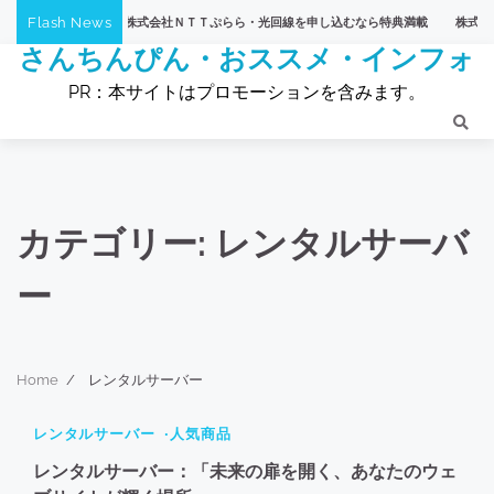
Skip
Flash News
ＴＶショッピング】株式会社ＮＴＴぷらら・光回線を申し込むなら特典満載
株式会社Ｎ
to
さんちんぴん・おススメ・インフォ
content
PR：本サイトはプロモーションを含みます。
カテゴリー:
レンタルサーバ
ー
Home
レンタルサーバー
2 min read
0
レンタルサーバー
人気商品
79
レンタルサーバー：「未来の扉を開く、あなたのウェ