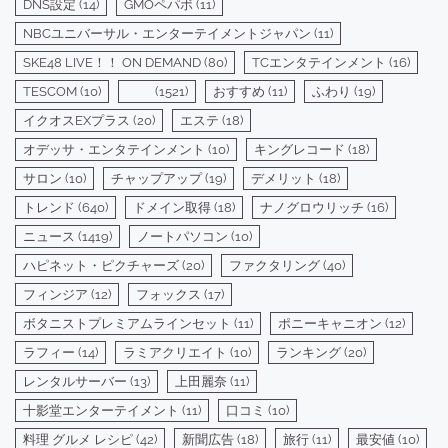
DNS設定
(14)
GMOペパボ
(11)
NBCユニバーサル・エンターテイメントジャパン
(11)
SKE48 LIVE！！ ON DEMAND
(80)
TCエンタテインメント
(16)
TESCOM
(10)
(1521)
おすすめ
(11)
ふわり
(19)
イクオスEXプラス
(20)
エステ
(18)
オデッサ・エンタテインメント
(10)
キングレコード
(18)
サロン
(10)
チャップアップ
(19)
デメリット
(18)
トレンド
(640)
ドメイン取得
(18)
ナノグロウリッチ
(16)
ニュース
(1419)
ノートパソコン
(10)
ハピネット・ピクチャーズ
(20)
ファクタリング
(40)
フィンジア
(12)
フォックス
(17)
ボタニストプレミアムラインセット
(11)
ポニーキャニオン
(12)
ラフィー
(14)
ラミアクリエイト
(10)
ランキング
(20)
レンタルサーバー
(13)
上田麗奈
(11)
十影堂エンターテイメント
(11)
口コミ
(10)
料理 グルメ レシピ
(42)
新聞広告
(18)
旅行
(11)
最安値
(10)