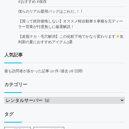
#おすすめ #保存
僕らのリアル愛用バッグはこれだ…！！
【買って絶対後悔しない】オススメ軽自動車５車種を元ディー
ラー営業が忖度無しに厳選解説！
【皮脂テカ・毛穴解消】この化粧下地でかなり変わります
友
利新の夏におすすめアイテム3選
人気記事
最も訪問者が多かった記事 10 件 (過去 28 日間)
カテゴリー
カ
テ
ゴ
タグ
リ
ー