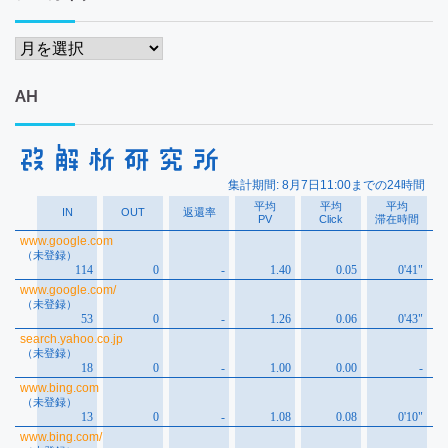
ア
ー
カ
AH
イ
ブ