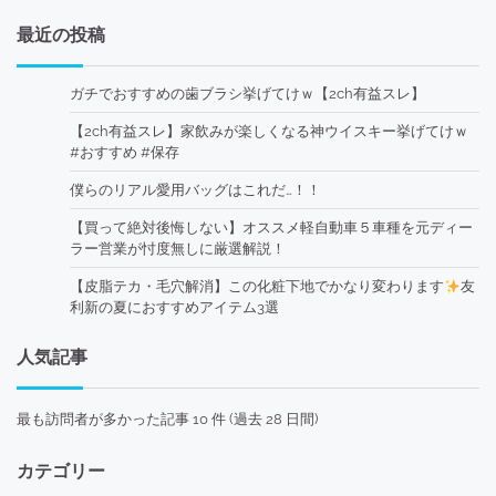
最近の投稿
ガチでおすすめの歯ブラシ挙げてけｗ【2ch有益スレ】
【2ch有益スレ】家飲みが楽しくなる神ウイスキー挙げてけｗ
#おすすめ #保存
僕らのリアル愛用バッグはこれだ…！！
【買って絶対後悔しない】オススメ軽自動車５車種を元ディー
ラー営業が忖度無しに厳選解説！
【皮脂テカ・毛穴解消】この化粧下地でかなり変わります
友
利新の夏におすすめアイテム3選
人気記事
最も訪問者が多かった記事 10 件 (過去 28 日間)
カテゴリー