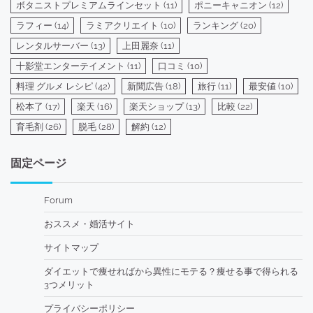
ボタニストプレミアムラインセット
(11)
ポニーキャニオン
(12)
ラフィー
(14)
ラミアクリエイト
(10)
ランキング
(20)
レンタルサーバー
(13)
上田麗奈
(11)
十影堂エンターテイメント
(11)
口コミ
(10)
料理 グルメ レシピ
(42)
新聞広告
(18)
旅行
(11)
最安値
(10)
松本了
(17)
楽天
(16)
楽天ショップ
(13)
比較
(22)
育毛剤
(26)
脱毛
(28)
解約
(12)
固定ページ
Forum
おススメ・婚活サイト
サイトマップ
ダイエットで痩せればから異性にモテる？痩せる事で得られる
3つメリット
プライバシーポリシー