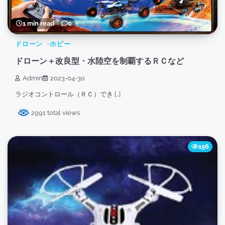
1 min read
0
ドローン
ホビー
ドローン＋改良型・水陸空を制覇するＲＣなど
Admin
2023-04-30
ラジオコントロール（ＲＣ）でき […]
2991 total views
156