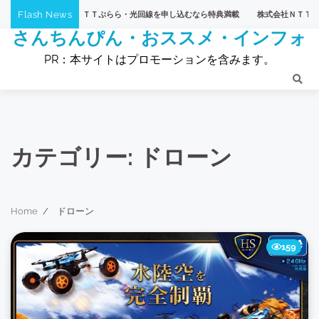
Skip
Flash News
】株式会社ＮＴＴぷらら・光回線を申し込むなら特典満載
株式会社ＮＴＴぷらら・【ひ
to
さんちんぴん・おススメ・インフォ
content
PR：本サイトはプロモーションを含みます。
カテゴリー:
ドローン
Home
ドローン
159