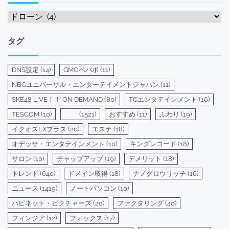
カ
テ
ゴ
タグ
リ
ー
DNS設定
(14)
GMOペパボ
(11)
NBCユニバーサル・エンターテイメントジャパン
(11)
SKE48 LIVE！！ ON DEMAND
(80)
TCエンタテインメント
(16)
TESCOM
(10)
(1521)
おすすめ
(11)
ふわり
(19)
イクオスEXプラス
(20)
エステ
(18)
オデッサ・エンタテインメント
(10)
キングレコード
(18)
サロン
(10)
チャップアップ
(19)
デメリット
(18)
トレンド
(640)
ドメイン取得
(18)
ナノグロウリッチ
(16)
ニュース
(1419)
ノートパソコン
(10)
ハピネット・ピクチャーズ
(20)
ファクタリング
(40)
フィンジア
(12)
フォックス
(17)