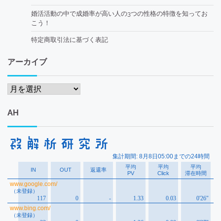
婚活活動の中で成婚率が高い人の3つの性格の特徴を知ってお
こう！
特定商取引法に基づく表記
アーカイブ
ア
ー
カ
AH
イ
ブ