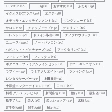
TESCOM
(10)
(1521)
おすすめ
(11)
ふわり
(19)
イクオスEXプラス
(20)
エステ
(18)
オデッサ・エンタテインメント
(10)
キングレコード
(18)
サロン
(10)
チャップアップ
(19)
デメリット
(18)
トレンド
(640)
ドメイン取得
(18)
ナノグロウリッチ
(16)
ニュース
(1419)
ノートパソコン
(10)
ハピネット・ピクチャーズ
(20)
ファクタリング
(40)
フィンジア
(12)
フォックス
(17)
ボタニストプレミアムラインセット
(11)
ポニーキャニオン
(12)
ラフィー
(14)
ラミアクリエイト
(10)
ランキング
(20)
レンタルサーバー
(13)
上田麗奈
(11)
十影堂エンターテイメント
(11)
口コミ
(10)
料理 グルメ レシピ
(42)
新聞広告
(18)
旅行
(11)
最安値
(10)
松本了
(17)
楽天
(16)
楽天ショップ
(13)
比較
(22)
育毛剤
(26)
脱毛
(28)
解約
(12)