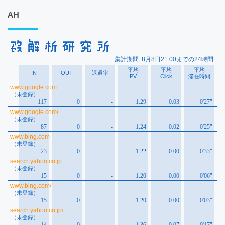
ー
カ
AH
イ
ブ