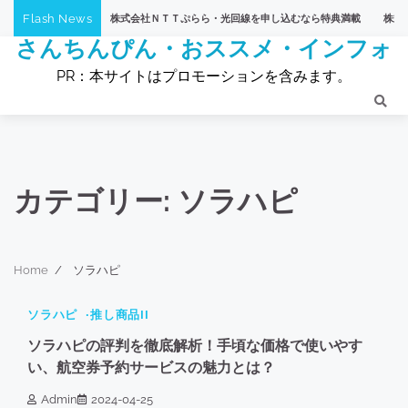
Skip
Flash News
りＴＶショッピング】株式会社ＮＴＴぷらら・光回線を申し込むなら特典満載
株式会社Ｎ
to
さんちんぴん・おススメ・インフォ
content
PR：本サイトはプロモーションを含みます。
カテゴリー:
ソラハピ
Home
ソラハピ
1 min read
0
ソラハピ
推し商品II
90
ソラハピの評判を徹底解析！手頃な価格で使いやす
い、航空券予約サービスの魅力とは？
Admin
2024-04-25