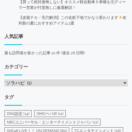
【買って絶対後悔しない】オススメ軽自動車５車種を元ディー
ラー営業が忖度無しに厳選解説！
【皮脂テカ・毛穴解消】この化粧下地でかなり変わります
友
利新の夏におすすめアイテム3選
人気記事
最も訪問者が多かった記事 10 件 (過去 28 日間)
カテゴリー
カ
テ
ゴ
タグ
リ
ー
DNS設定
(14)
GMOペパボ
(11)
NBCユニバーサル・エンターテイメントジャパン
(11)
SKE48 LIVE！！ ON DEMAND
(80)
TCエンタテインメント
(16)